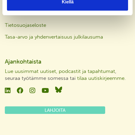
Kiellä
Laskutusosoite
Tietosuojaseloste
Tasa-arvo ja yhdenvertaisuus julkilausuma
Ajankohtaista
Lue uusimmat uutiset, podcastit ja tapahtumat
,
seuraa työtämme somessa tai
tilaa uutiskirjeemme
.
Linkedin
Facebook
Instagram
YouTube
Bluesky
LAHJOITA