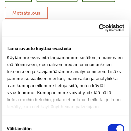
Metsätalous
Vastuullinen merenkulku
Merellinen suojelu
Tämä sivusto käyttää evästeitä
Käytämme evästeitä tarjoamamme sisällön ja mainosten
Uudistava maatalous
Yritysyhteistyö
räätälöimiseen, sosiaalisen median ominaisuuksien
tukemiseen ja kävijämäärämme analysoimiseen. Lisäksi
jaamme sosiaalisen median, mainosalan ja analytiikka-
alan kumppaneillemme tietoja siitä, miten käytät
sivustoamme. Kumppanimme voivat yhdistää näitä
tietoja muihin tietoihin, joita olet antanut heille tai joita on
kerätty, kun olet käyttänyt heidän palvelujaan.
Suostumuksen
Välttämätön
valinta