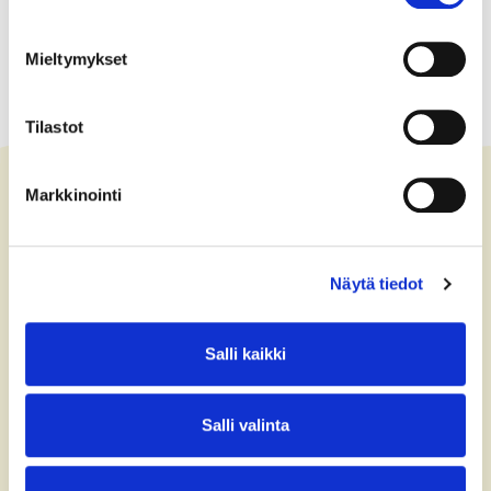
Mieltymykset
Tilastot
Markkinointi
Ota yhteyttä
Näytä tiedot
+358 (0)40 775 0686
office@bsag.fi
Salli kaikki
donations@bsag.fi
Salli valinta
Keilaranta 5
FI-02150 Espoo
Finland