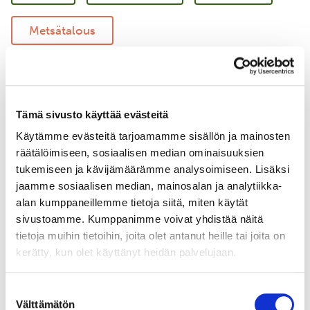
Metsätalous
Vastuullinen merenkulku
Merellinen suojelu
Tämä sivusto käyttää evästeitä
Käytämme evästeitä tarjoamamme sisällön ja mainosten
Uudistava maatalous
Yritysyhteistyö
räätälöimiseen, sosiaalisen median ominaisuuksien
tukemiseen ja kävijämäärämme analysoimiseen. Lisäksi
jaamme sosiaalisen median, mainosalan ja analytiikka-
alan kumppaneillemme tietoja siitä, miten käytät
sivustoamme. Kumppanimme voivat yhdistää näitä
tietoja muihin tietoihin, joita olet antanut heille tai joita on
kerätty, kun olet käyttänyt heidän palvelujaan.
Suostumuksen
Välttämätön
valinta