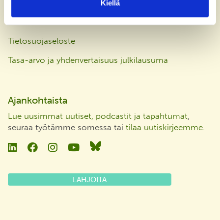
Kiellä
Laskutusosoite
Tietosuojaseloste
Tasa-arvo ja yhdenvertaisuus julkilausuma
Ajankohtaista
Lue uusimmat uutiset, podcastit ja tapahtumat
,
seuraa työtämme somessa tai
tilaa uutiskirjeemme
.
Linkedin
Facebook
Instagram
YouTube
Bluesky
LAHJOITA