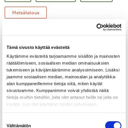
Metsätalous
Vastuullinen merenkulku
Merellinen suojelu
Tämä sivusto käyttää evästeitä
Käytämme evästeitä tarjoamamme sisällön ja mainosten
Uudistava maatalous
Yritysyhteistyö
räätälöimiseen, sosiaalisen median ominaisuuksien
tukemiseen ja kävijämäärämme analysoimiseen. Lisäksi
jaamme sosiaalisen median, mainosalan ja analytiikka-
alan kumppaneillemme tietoja siitä, miten käytät
sivustoamme. Kumppanimme voivat yhdistää näitä
tietoja muihin tietoihin, joita olet antanut heille tai joita on
kerätty, kun olet käyttänyt heidän palvelujaan.
Suostumuksen
Välttämätön
valinta