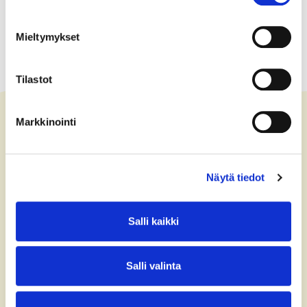
Mieltymykset
Tilastot
Markkinointi
Ota yhteyttä
Näytä tiedot
+358 (0)40 775 0686
office@bsag.fi
Salli kaikki
donations@bsag.fi
Salli valinta
Keilaranta 5
FI-02150 Espoo
Finland