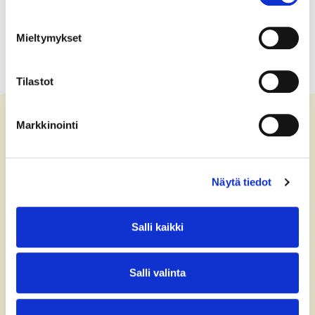
Mieltymykset
Tilastot
Markkinointi
Ota yhteyttä
Näytä tiedot
+358 (0)40 775 0686
office@bsag.fi
Salli kaikki
donations@bsag.fi
Salli valinta
Keilaranta 5
FI-02150 Espoo
Finland