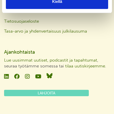
Kiellä
Laskutusosoite
Tietosuojaseloste
Tasa-arvo ja yhdenvertaisuus julkilausuma
Ajankohtaista
Lue uusimmat uutiset, podcastit ja tapahtumat
,
seuraa työtämme somessa tai
tilaa uutiskirjeemme
.
Linkedin
Facebook
Instagram
YouTube
Bluesky
LAHJOITA