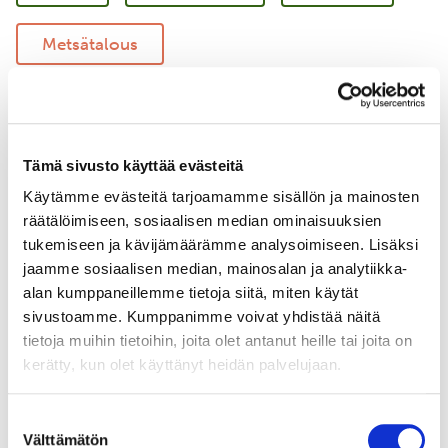
Metsätalous
Vastuullinen merenkulku
Merellinen suojelu
Tämä sivusto käyttää evästeitä
Käytämme evästeitä tarjoamamme sisällön ja mainosten
Uudistava maatalous
Yritysyhteistyö
räätälöimiseen, sosiaalisen median ominaisuuksien
tukemiseen ja kävijämäärämme analysoimiseen. Lisäksi
jaamme sosiaalisen median, mainosalan ja analytiikka-
alan kumppaneillemme tietoja siitä, miten käytät
sivustoamme. Kumppanimme voivat yhdistää näitä
tietoja muihin tietoihin, joita olet antanut heille tai joita on
kerätty, kun olet käyttänyt heidän palvelujaan.
Suostumuksen
Välttämätön
valinta