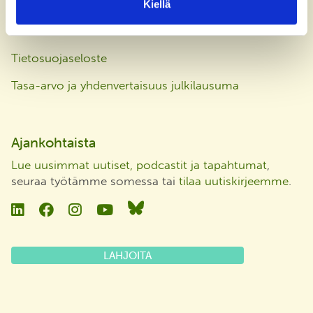
Kiellä
Laskutusosoite
Tietosuojaseloste
Tasa-arvo ja yhdenvertaisuus julkilausuma
Ajankohtaista
Lue uusimmat uutiset, podcastit ja tapahtumat
,
seuraa työtämme somessa tai
tilaa uutiskirjeemme
.
Linkedin
Facebook
Instagram
YouTube
Bluesky
LAHJOITA