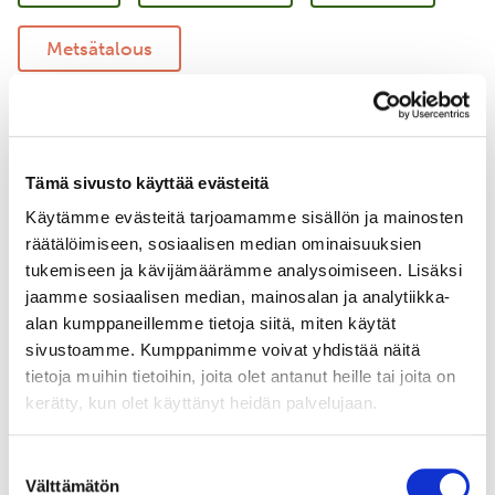
Metsätalous
Vastuullinen merenkulku
Merellinen suojelu
Tämä sivusto käyttää evästeitä
Käytämme evästeitä tarjoamamme sisällön ja mainosten
Uudistava maatalous
Yritysyhteistyö
räätälöimiseen, sosiaalisen median ominaisuuksien
tukemiseen ja kävijämäärämme analysoimiseen. Lisäksi
jaamme sosiaalisen median, mainosalan ja analytiikka-
alan kumppaneillemme tietoja siitä, miten käytät
sivustoamme. Kumppanimme voivat yhdistää näitä
tietoja muihin tietoihin, joita olet antanut heille tai joita on
kerätty, kun olet käyttänyt heidän palvelujaan.
Suostumuksen
Välttämätön
valinta