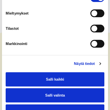
Mieltymykset
Tilastot
Markkinointi
Ota yhteyttä
Näytä tiedot
+358 (0)40 775 0686
office@bsag.fi
Salli kaikki
donations@bsag.fi
Salli valinta
Keilaranta 5
FI-02150 Espoo
Finland