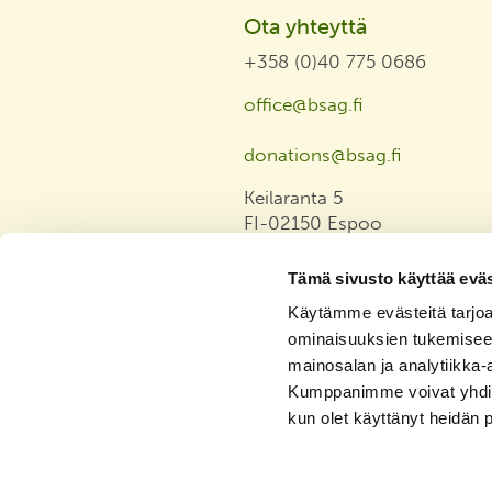
Ota yhteyttä
+358 (0)40 775 0686
office@bsag.fi
donations@bsag.fi
Keilaranta 5
FI-02150 Espoo
Finland
Tämä sivusto käyttää eväs
Laskutusosoite
Käytämme evästeitä tarjoa
ominaisuuksien tukemisee
Tietosuojaseloste
mainosalan ja analytiikka-
Tasa-arvo ja yhdenvertaisuus
Kumppanimme voivat yhdistää 
julkilausuma
kun olet käyttänyt heidän 