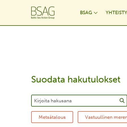
BSAG
YHTEIST
Toggle Dr
Suodata hakutulokset
Metsätalous
Vastuullinen mere