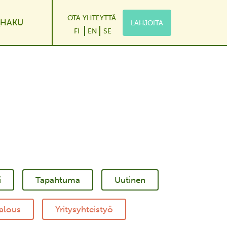
OTA YHTEYTTÄ
HAKU
LAHJOITA
le Dropdown
FI
EN
SE
i
Tapahtuma
Uutinen
alous
Yritysyhteistyö