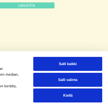
LAHJOITA
Salli kaikki
an
sen median,
Salli valinta
on kerätty,
Kiellä