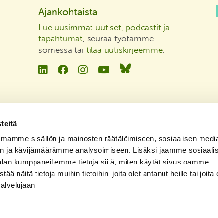
Ajankohtaista
Lue uusimmat uutiset, podcastit ja
tapahtumat
, seuraa työtämme
somessa tai
tilaa uutiskirjeemme
.
Linkedin
Facebook
Instagram
YouTube
Bluesky
teitä
mamme sisällön ja mainosten räätälöimiseen, sosiaalisen medi
n ja kävijämäärämme analysoimiseen. Lisäksi jaamme sosiaali
alan kumppaneillemme tietoja siitä, miten käytät sivustoamme.
näitä tietoja muihin tietoihin, joita olet antanut heille tai joita 
palvelujaan.