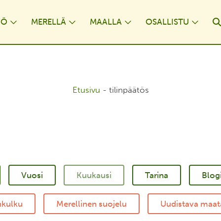
YÖ
MERELLÄ
MAALLA
OSALLISTU
opdown
Toggle Dropdown
Toggle Dropdown
Toggle Dropdown
Togg
Etusivu
-
tilinpäätös
Tarina
Blog
nkulku
Merellinen suojelu
Uudistava maat