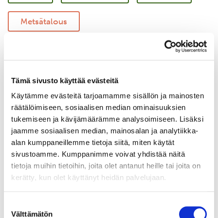
Metsätalous
Vastuullinen merenkulku
Merellinen suojelu
Tämä sivusto käyttää evästeitä
Käytämme evästeitä tarjoamamme sisällön ja mainosten
Uudistava maatalous
Yritysyhteistyö
räätälöimiseen, sosiaalisen median ominaisuuksien
tukemiseen ja kävijämäärämme analysoimiseen. Lisäksi
jaamme sosiaalisen median, mainosalan ja analytiikka-
alan kumppaneillemme tietoja siitä, miten käytät
sivustoamme. Kumppanimme voivat yhdistää näitä
tietoja muihin tietoihin, joita olet antanut heille tai joita on
kerätty, kun olet käyttänyt heidän palvelujaan.
Suostumuksen
Välttämätön
valinta