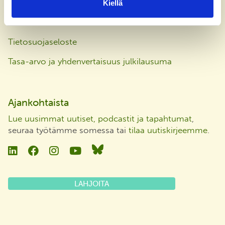
Kiellä
Laskutusosoite
Tietosuojaseloste
Tasa-arvo ja yhdenvertaisuus julkilausuma
Ajankohtaista
Lue uusimmat uutiset, podcastit ja tapahtumat
,
seuraa työtämme somessa tai
tilaa uutiskirjeemme
.
Linkedin
Facebook
Instagram
YouTube
Bluesky
LAHJOITA