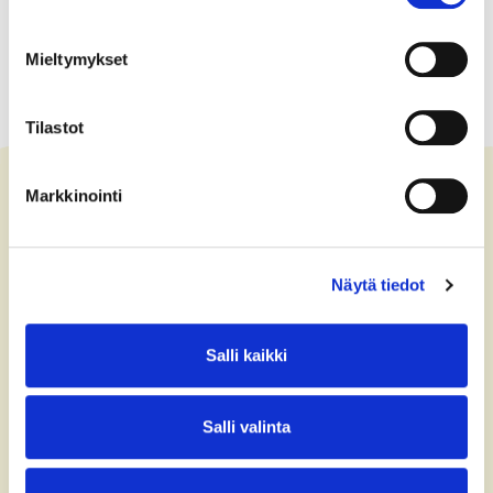
Mieltymykset
Tilastot
Markkinointi
Ota yhteyttä
Näytä tiedot
+358 (0)40 775 0686
office@bsag.fi
Salli kaikki
donations@bsag.fi
Salli valinta
Keilaranta 5
FI-02150 Espoo
Finland