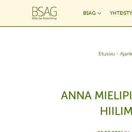
BSAG
YHTEIST
Toggle Dr
Etusivu
-
Ajan
ANNA MIELIPI
HIILI