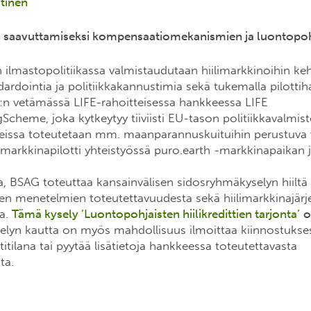
tinen
den saavuttamiseksi kompensaatiomekanismien ja luontopoh
ilmastopolitiikassa valmistaudutaan hiilimarkkinoihin keh
dardointia ja politiikkakannustimia sekä tukemalla pilotti
n vetämässä LIFE-rahoitteisessa hankkeessa LIFE
heme, joka kytkeytyy tiiviisti EU-tason politiikkavalmist
eissa toteutetaan mm. maanparannuskuituihin perustuva
 markkinapilotti yhteistyössä puro.earth -markkinapaikan 
, BSAG toteuttaa kansainvälisen sidosryhmäkyselyn hiiltä
en menetelmien toteutettavuudesta sekä hiilimarkkinajär
ta.
Tämä kysely ’Luontopohjaisten hiilikredittien tarjonta’
o
selyn kautta on myös mahdollisuus ilmoittaa kiinnostukse
itilana tai pyytää lisätietoja hankkeessa toteutettavasta
ta.