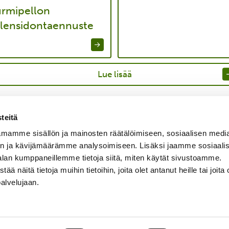
rmipellon
ilensidontaennuste
Lue lisää
teitä
mamme sisällön ja mainosten räätälöimiseen, sosiaalisen medi
n ja kävijämäärämme analysoimiseen. Lisäksi jaamme sosiaali
alan kumppaneillemme tietoja siitä, miten käytät sivustoamme.
näitä tietoja muihin tietoihin, joita olet antanut heille tai joita 
palvelujaan.