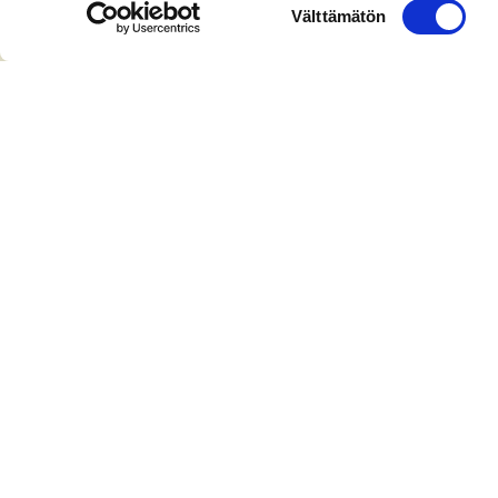
Suostumuksen
Välttämätön
valinta
Ota yhteyttä
+358 (0)40 775 0686
office@bsag.fi
donations@bsag.fi
Keilaranta 5
FI-02150 Espoo
Finland
Laskutusosoite
Tietosuojaseloste
Tasa-arvo ja yhdenvertaisuus