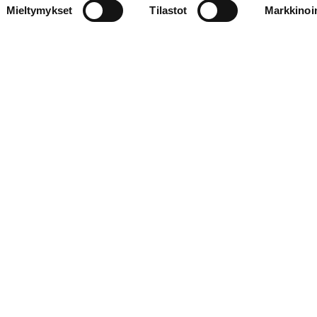
Mieltymykset
Tilastot
Markkinoin
Ajankohtaista
Lue uusimmat uutiset, podcastit ja
tapahtumat
, seuraa työtämme
somessa tai
tilaa uutiskirjeemme
.
Linkedin
Facebook
Instagram
YouTube
Bluesky