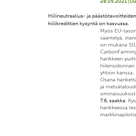
28.05.2021 |
Uu
Hiilineutraalius- ja päästötavoittei
hiilikredittien kysyntä on kasvussa.
Myös EU-tason 
sääntelyä, stan
on mukana St1:
CarbonFarmingSc
hankkeen puitt
hiilensidonnan
yhtiön kanssa.
Osana hanketta
ja metsätaloud
ominaisuuksis
7.6. saakka
. Ky
hankkeessa test
markkinapilotis