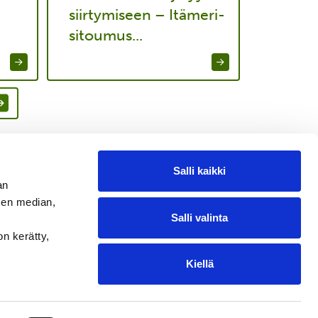
siirtymiseen – Itämeri-
sitoumus...
Salli kaikki
an
sen median,
Salli valinta
on kerätty,
Kiellä