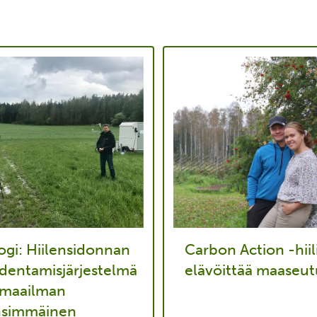
ogi: Hiilensidonnan
Carbon Action -hiili
dentamisjärjestelmä
elävöittää maaseut
 maailman
nsimmäinen