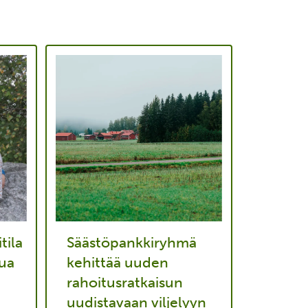
tila
Säästöpankkiryhmä
ua
kehittää uuden
rahoitusratkaisun
uudistavaan viljelyyn