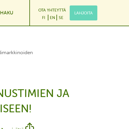
OTA YHTEYTTÄ
HAKU
LAHJOITA
le Dropdown
FI
EN
SE
iilimarkkinoiden
NNUSTIMIEN JA
ISEEN!