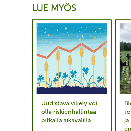
LUE MYÖS
Uudistava viljely voi
Bl
olla riskienhallintaa
to
pitkällä aikavälillä
ja
e