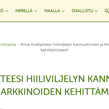
YÖ
MERELLÄ
MAALLA
OSALLISTU
opdown
Toggle Dropdown
Toggle Dropdown
Toggle Dropdown
Togg
kohtaista
-
Anna mielipiteesi hiiliviljelyn kannustimien ja h
kehittämiseen!
TEESI HIILIVILJELYN KA
MARKKINOIDEN KEHITTÄM