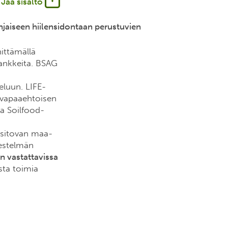
Jaa sisältö
jaiseen hiilensidontaan perustuvien
ittämällä
hankkeita. BSAG
eluun. LIFE-
 vapaaehtoisen
ja Soilfood-
 sitovan maa-
jestelmän
n vastattavissa
sta toimia