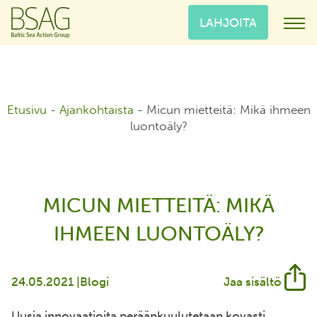
LAHJOITA
Etusivu
-
Ajankohtaista
-
Micun mietteitä: Mikä ihmeen
luontoäly?
MICUN MIETTEITÄ: MIKÄ
IHMEEN LUONTOÄLY?
24.05.2021 |
Blogi
Jaa sisältö
Uusia innovaatioita peräänkuulutetaan kovasti