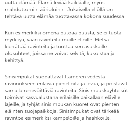
uutta elämää. Elämä leviää kaikkialle, myös
mahdottomiin äärioloihin. Jokaisella eliöllä on
tehtävä uutta elämää tuottavassa kokonaisuudessa.
Kun esimerkiksi omena putoaa puusta, se ei tuota
myrkkyä, vaan ravinteita muille eliöille. Metsä
kierrättää ravinteita ja tuottaa sen asukkaille
olosuhteet, joissa ne voivat selvitä, kukoistaa ja
kehittyä.
Sinisimpukat suodattavat Itämeren vedestä
ravinnokseen erilaisia pieneliöitä ja levää, ja poistavat
samalla rehevöittäviä ravinteita. Sinisimpukkayhteisöt
toimivat kasvualustana erilaisille paikallaan eläville
lajeille, ja tyhjät sinisimpukan kuoret ovat pienten
eläinten suojapaikkoja. Sinisimpukat ovat tärkeää
ravintoa esimerkiksi kampeloille ja haahkoille.