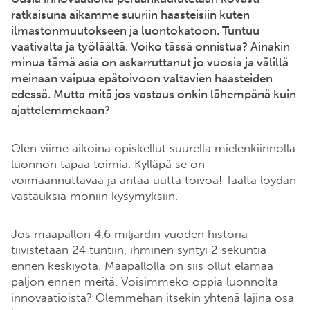
ratkaisuna aikamme suuriin haasteisiin kuten
ilmastonmuutokseen ja luontokatoon. Tuntuu
vaativalta ja työläältä. Voiko tässä onnistua? Ainakin
minua tämä asia on askarruttanut jo vuosia ja välillä
meinaan vaipua epätoivoon valtavien haasteiden
edessä. Mutta mitä jos vastaus onkin lähempänä kuin
ajattelemmekaan?
Olen viime aikoina opiskellut suurella mielenkiinnolla
luonnon tapaa toimia. Kylläpä se on
voimaannuttavaa ja antaa uutta toivoa! Täältä löydän
vastauksia moniin kysymyksiin.
Jos maapallon 4,6 miljardin vuoden historia
tiivistetään 24 tuntiin, ihminen syntyi 2 sekuntia
ennen keskiyötä. Maapallolla on siis ollut elämää
paljon ennen meitä. Voisimmeko oppia luonnolta
innovaatioista? Olemmehan itsekin yhtenä lajina osa