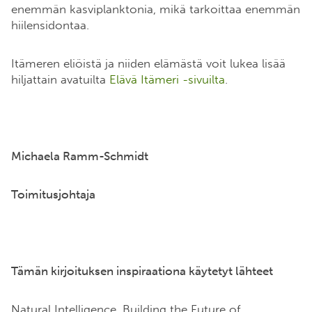
enemmän kasviplanktonia, mikä tarkoittaa enemmän
hiilensidontaa.
Itämeren eliöistä ja niiden elämästä voit lukea lisää
hiljattain avatuilta
Elävä Itämeri -sivuilta
.
Michaela Ramm-Schmidt
Toimitusjohtaja
Tämän kirjoituksen inspiraationa käytetyt lähteet
Natural Intelligence, Building the Future of