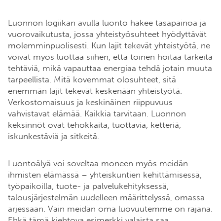
Luonnon logiikan avulla luonto hakee tasapainoa ja
vuorovaikutusta, jossa yhteistyösuhteet hyödyttävät
molemminpuolisesti. Kun lajit tekevät yhteistyötä, ne
voivat myös luottaa siihen, että toinen hoitaa tärkeitä
tehtäviä, mikä vapauttaa energiaa tehdä jotain muuta
tarpeellista. Mitä kovemmat olosuhteet, sitä
enemmän lajit tekevät keskenään yhteistyötä.
Verkostomaisuus ja keskinäinen riippuvuus
vahvistavat elämää. Kaikkia tarvitaan. Luonnon
keksinnöt ovat tehokkaita, tuottavia, ketteriä,
iskunkestäviä ja sitkeitä.
Luontoälyä voi soveltaa moneen myös meidän
ihmisten elämässä – yhteiskuntien kehittämisessä,
työpaikoilla, tuote- ja palvelukehityksessä,
talousjärjestelmän uudelleen määrittelyssä, omassa
arjessaan. Vain meidän oma luovuutemme on rajana.
Ehkä tämä kiehtova esimerkki valaista saa