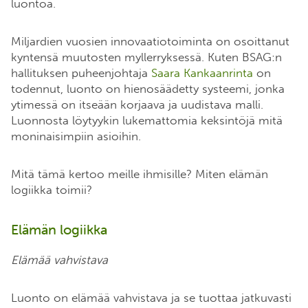
luontoa.
Miljardien vuosien innovaatiotoiminta on osoittanut
kyntensä muutosten myllerryksessä. Kuten BSAG:n
hallituksen puheenjohtaja
Saara Kankaanrinta
on
todennut, luonto on hienosäädetty systeemi, jonka
ytimessä on itseään korjaava ja uudistava malli.
Luonnosta löytyykin lukemattomia keksintöjä mitä
moninaisimpiin asioihin.
Mitä tämä kertoo meille ihmisille? Miten elämän
logiikka toimii?
Elämän logiikka
Elämää vahvistava
Luonto on elämää vahvistava ja se tuottaa jatkuvasti