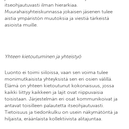
itseohjautuvasti ilman hierarkiaa.
Muurahaisyhteiskunnassa jokaisen jäsenen tulee
aistia ympäristön muutoksia ja viestiä tärkeistä
asioista muille.
Yhteen kietoutuminen ja yhteistyö
Luonto ei toimi siiloissa, vaan sen voima tulee
monimutkaisista yhteyksistä sen eri osien välillä.
Elämä on yhteen kietoutunut kokonaisuus, jossa
kaikki liittyy kaikkeen ja lajit ovat riippuvaisia
toisistaan. Järjestelmän eri osat kommunikoivat ja
antavat toisilleen palautetta itseohjautuvasti.
Tietoisuus ja tiedonkulku on usein näkymätöntä ja
hiljaista, eräänlaista kollektiivista alitajuntaa.