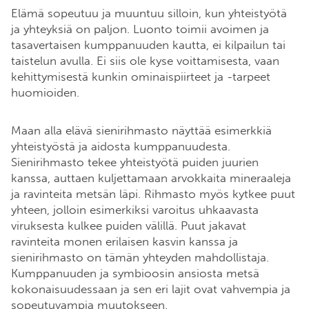
Elämä sopeutuu ja muuntuu silloin, kun yhteistyötä
ja yhteyksiä on paljon. Luonto toimii avoimen ja
tasavertaisen kumppanuuden kautta, ei kilpailun tai
taistelun avulla. Ei siis ole kyse voittamisesta, vaan
kehittymisestä kunkin ominaispiirteet ja -tarpeet
huomioiden.
Maan alla elävä sienirihmasto näyttää esimerkkiä
yhteistyöstä ja aidosta kumppanuudesta.
Sienirihmasto tekee yhteistyötä puiden juurien
kanssa, auttaen kuljettamaan arvokkaita mineraaleja
ja ravinteita metsän läpi. Rihmasto myös kytkee puut
yhteen, jolloin esimerkiksi varoitus uhkaavasta
viruksesta kulkee puiden välillä. Puut jakavat
ravinteita monen erilaisen kasvin kanssa ja
sienirihmasto on tämän yhteyden mahdollistaja.
Kumppanuuden ja symbioosin ansiosta metsä
kokonaisuudessaan ja sen eri lajit ovat vahvempia ja
sopeutuvampia muutokseen.