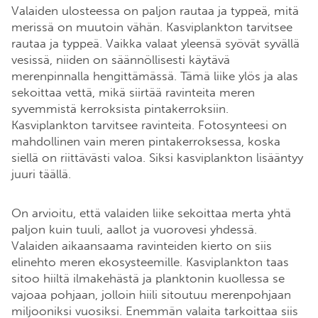
Valaiden ulosteessa on paljon rautaa ja typpeä, mitä
merissä on muutoin vähän. Kasviplankton tarvitsee
rautaa ja typpeä. Vaikka valaat yleensä syövät syvällä
vesissä, niiden on säännöllisesti käytävä
merenpinnalla hengittämässä. Tämä liike ylös ja alas
sekoittaa vettä, mikä siirtää ravinteita meren
syvemmistä kerroksista pintakerroksiin.
Kasviplankton tarvitsee ravinteita. Fotosynteesi on
mahdollinen vain meren pintakerroksessa, koska
siellä on riittävästi valoa. Siksi kasviplankton lisääntyy
juuri täällä.
On arvioitu, että valaiden liike sekoittaa merta yhtä
paljon kuin tuuli, aallot ja vuorovesi yhdessä.
Valaiden aikaansaama ravinteiden kierto on siis
elinehto meren ekosysteemille. Kasviplankton taas
sitoo hiiltä ilmakehästä ja planktonin kuollessa se
vajoaa pohjaan, jolloin hiili sitoutuu merenpohjaan
miljooniksi vuosiksi. Enemmän valaita tarkoittaa siis