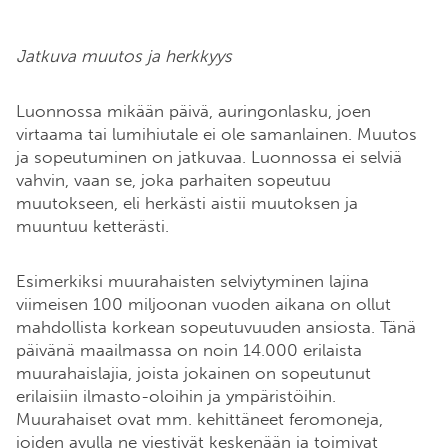
Jatkuva muutos ja herkkyys
Luonnossa mikään päivä, auringonlasku, joen
virtaama tai lumihiutale ei ole samanlainen. Muutos
ja sopeutuminen on jatkuvaa. Luonnossa ei selviä
vahvin, vaan se, joka parhaiten sopeutuu
muutokseen, eli herkästi aistii muutoksen ja
muuntuu ketterästi.
Esimerkiksi muurahaisten selviytyminen lajina
viimeisen 100 miljoonan vuoden aikana on ollut
mahdollista korkean sopeutuvuuden ansiosta. Tänä
päivänä maailmassa on noin 14.000 erilaista
muurahaislajia, joista jokainen on sopeutunut
erilaisiin ilmasto-oloihin ja ympäristöihin.
Muurahaiset ovat mm. kehittäneet feromoneja,
joiden avulla ne viestivät keskenään ja toimivat