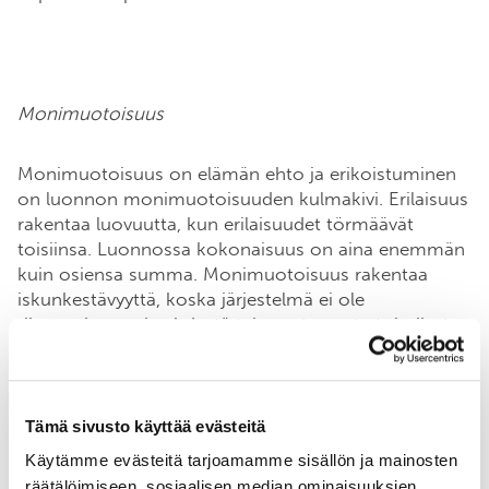
Monimuotoisuus
Monimuotoisuus on elämän ehto ja erikoistuminen
on luonnon monimuotoisuuden kulmakivi. Erilaisuus
rakentaa luovuutta, kun erilaisuudet törmäävät
toisiinsa. Luonnossa kokonaisuus on aina enemmän
kuin osiensa summa. Monimuotoisuus rakentaa
iskunkestävyyttä, koska järjestelmä ei ole
riippuvainen vain yhdestä tai muutamasta toimijasta.
Esimerkiksi metsän lukuisat kovakuoriaislajit ovat
kaikki erilaisia. Yksi pitää kuusesta, toinen männystä
Tämä sivusto käyttää evästeitä
ja kolmas haavasta. Jokin kovakuoriaislaji haluaa
kaksi vuotta lahonneen puun, jokin toinen kuusi
Käytämme evästeitä tarjoamamme sisällön ja mainosten
vuotta lahonneen puun. Jokin laji on generalisti ja
räätälöimiseen, sosiaalisen median ominaisuuksien