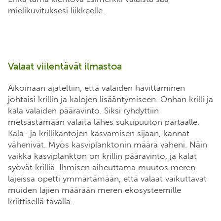
mielikuvituksesi liikkeelle.
Valaat viilentävät ilmastoa
Aikoinaan ajateltiin, että valaiden hävittäminen
johtaisi krillin ja kalojen lisääntymiseen. Onhan krilli ja
kala valaiden pääravinto. Siksi ryhdyttiin
metsästämään valaita lähes sukupuuton partaalle.
Kala- ja krillikantojen kasvamisen sijaan, kannat
vähenivät. Myös kasviplanktonin määrä väheni. Näin
vaikka kasviplankton on krillin pääravinto, ja kalat
syövät krilliä. Ihmisen aiheuttama muutos meren
lajeissa opetti ymmärtämään, että valaat vaikuttavat
muiden lajien määrään meren ekosysteemille
kriittisellä tavalla.