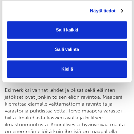
Näytä tiedot
Kiertotalous
Salli kaikki
Elämä on riippuvainen veden, mineraalien ja
Salli valinta
ravinteiden kierrosta ekosysteemissä. Luonto on
kiertotaloutta, jossa ”jäte” on aina toisen eliön raaka-
ainetta. Luonnossa kaikki hyödynnetään
Kiellä
synnyttämään uutta elämää.
Esimerkiksi vanhat lehdet ja oksat sekä eläinten
jätökset ovat jonkin toisen eliön ravintoa. Maaperä
kierrättää elämälle välttämättömiä ravinteita ja
varastoi ja puhdistaa vettä. Terve maaperä varastoi
hiiltä ilmakehästä kasvien avulla ja hillitsee
ilmastonmuutosta. Kourallisessa hyvinvoivaa maata
on enemmän eliöitä kuin ihmisiä on maapallolla.