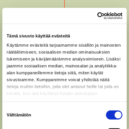
9.10–10.00
Tämä sivusto käyttää evästeitä
Agroekologian apulaisprofessori
Johan Ekroos, Helsingin yliopisto:
Käytämme evästeitä tarjoamamme sisällön ja mainosten
Maisematason monimuotoisuus
räätälöimiseen, sosiaalisen median ominaisuuksien
maataloudessa – mitä viljelijä ja
tukemiseen ja kävijämäärämme analysoimiseen. Lisäksi
biodiversiteetti tarvitsevat
jaamme sosiaalisen median, mainosalan ja analytiikka-
toisiltaan? Millaisia leimallisia
alan kumppaneillemme tietoja siitä, miten käytät
piirteitä biodiversiteettiin liittyy
sivustoamme. Kumppanimme voivat yhdistää näitä
erilaisissa maisemissa ja miten
tietoja muihin tietoihin, joita olet antanut heille tai joita on
viljelijä voi oppia katsomaan omaa
kerätty, kun olet käyttänyt heidän palvelujaan.
maisemaansa biodiversiteetin
näkökulmasta? Miten muutokset
Suostumuksen
biodiversiteetissa vaikuttavat
Välttämätön
maatalousympäristöön.
valinta