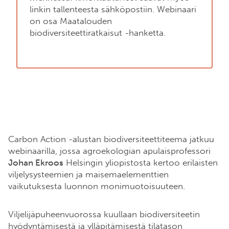
linkin tallenteesta sähköpostiin. Webinaari
on osa Maatalouden
biodiversiteettiratkaisut -hanketta.
Carbon Action -alustan biodiversiteettiteema jatkuu
webinaarilla, jossa agroekologian apulaisprofessori
Johan Ekroos
Helsingin yliopistosta kertoo erilaisten
viljelysysteemien ja maisemaelementtien
vaikutuksesta luonnon monimuotoisuuteen.
Viljelijäpuheenvuorossa kuullaan biodiversiteetin
hyödyntämisestä ja ylläpitämisestä tilatason