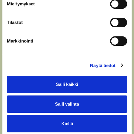
Mieltymykset
Tilastot
10.00–10.10
Markkinointi
Kysymykset ja keskustelu
Näytä tiedot
Salli kaikki
10.10–10.50
Salli valinta
Viljelijäpuheenvuoro: Matias
Rönnqvist, Miten viljelijä voi
hyödyntää ja hoitaa
Kiellä
biodiversiteettia tavoitteellisessa
kasvinviljelyssä, case-esimerkki.