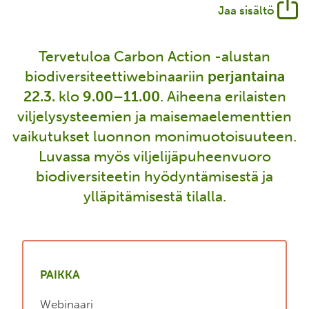
Jaa sisältö
Tervetuloa
Carbon Action -alustan
biodiversiteettiwebinaariin
perjantaina
22.3.
klo
9.00–11.00
. Aiheena erilaisten
viljelysysteemien ja maisemaelementtien
vaikutukset luonnon monimuotoisuuteen.
Luvassa myös viljelijäpuheenvuoro
biodiversiteetin hyödyntämisestä ja
ylläpitämisestä tilalla.
PAIKKA
Webinaari