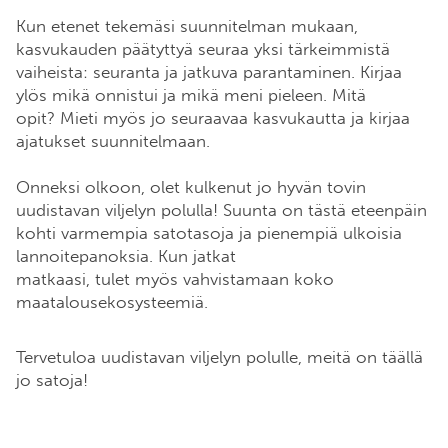
Kun etenet tekemäsi suunnitelman mukaan,
kasvukauden päätyttyä seuraa yksi tärkeimmistä
vaiheista: seuranta ja jatkuva parantaminen. Kirjaa
ylös mikä onnistui ja mikä meni pieleen. Mitä
opit? Mieti myös jo seuraavaa kasvukautta ja kirjaa
ajatukset suunnitelmaan.
Onneksi olkoon, olet kulkenut jo hyvän tovin
uudistavan viljelyn polulla! Suunta on tästä eteenpäin
kohti varmempia satotasoja ja pienempiä ulkoisia
lannoitepanoksia. Kun jatkat
matkaasi, tulet myös vahvistamaan koko
maatalousekosysteemiä.
Tervetuloa uudistavan viljelyn polulle, meitä on täällä
jo satoja!