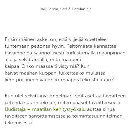
Jari Eerola, Setälä-Eerolan tila
Ensimmäinen askel on, että viljelijä opettelee
tuntemaan peltonsa hyvin. Peltomaata kannattaa
havainnoida säännöllisesti kurkistamalla maanpinnan
alle ja selvittämällä, mitä maaperä
kaipaa. Onko maassa tiivistymiä? Kun
kaivat maahan kuopan, luikertaako mullassa
liero poikineen vai onko maaperä eliöistä autio?
Kun olet selvittänyt ongelman, voit asettaa tavoitteen
ja tehdä suunnitelman, miten pääset tavoitteeseesi.
Uudistaja – maatilan kehitystyökalu
auttaa sinua
tavoitteen sanoittamisessa ja toimintasuunnitelman
tekemisessä.