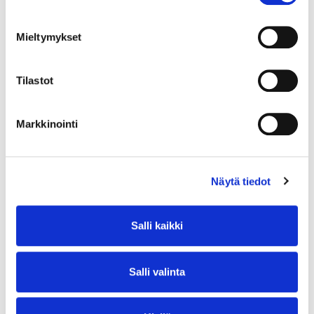
Osaamista ja toimintaa
kehitetään jatkuvasti
Mieltymykset
Peltomaan kasvukuntoa
parannetaan ja ylläpidetään
Tilastot
tavoitteellisesti
Maanpäällistä ja maanalaista
Markkinointi
luonnon monimuotoisuutta
vahvistetaan
suunnitelmallisesti
Näytä tiedot
Viljelykierto on monipuolista
Ympärivuotinen, elävä
Salli kaikki
kasvipeitteisyys on
maksimoitu
Salli valinta
Maan muokkaus on
minimoitu