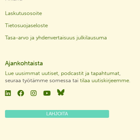
Laskutusosoite
Tietosuojaseloste
Tasa-arvo ja yhdenvertaisuus julkilausuma
Ajankohtaista
Lue uusimmat uutiset, podcastit ja tapahtumat
,
seuraa työtämme somessa tai
tilaa uutiskirjeemme
.
Linkedin
Facebook
Instagram
YouTube
Bluesky
LAHJOITA