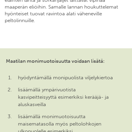
eläinten lanta ja sorkanjäljet laittavat vipinää
maaperän eliöihin. Samalle lannan houkuttelemat
hyönteiset tuovat ravintoa alati väheneville
peltolinnuille.
Maatilan monimuotoisuutta voidaan lisätä:
hyödyntämällä monipuolista viljelykiertoa
lisäämällä ympärivuotista
kasvipeitteisyyttä esimerkiksi kerääjä- ja
aluskasveilla
lisäämällä monimuotoisuutta
maisematasolla myös peltolohkojen
ulkopuolelle esimerkiksi