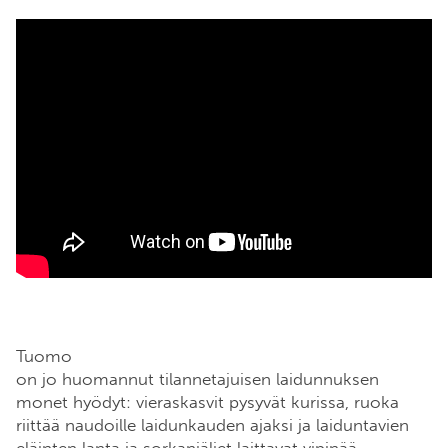
Tuomo
on jo huomannut tilannetajuisen laidunnuksen
monet hyödyt: vieraskasvit pysyvät kurissa, ruoka
riittää naudoille laidunkauden ajaksi ja laiduntavien