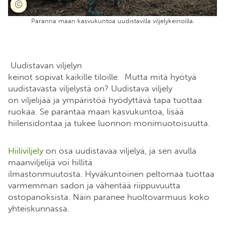
Paranna maan kasvukuntoa uudistavilla viljelykeinoilla.
Uudistavan viljelyn
keinot sopivat kaikille tiloille. Mutta mitä hyötyä
uudistavasta viljelystä on? Uudistava viljely
on viljelijää ja ympäristöä hyödyttävä tapa tuottaa
ruokaa. Se parantaa maan kasvukuntoa, lisää
hiilensidontaa ja tukee luonnon monimuotoisuutta.
Hiiliviljely
on osa uudistavaa viljelyä, ja sen avulla
maanviljelijä voi hillitä
ilmastonmuutosta. Hyväkuntoinen peltomaa tuottaa
varmemman sadon ja vähentää riippuvuutta
ostopanoksista. Näin paranee huoltovarmuus koko
yhteiskunnassa.