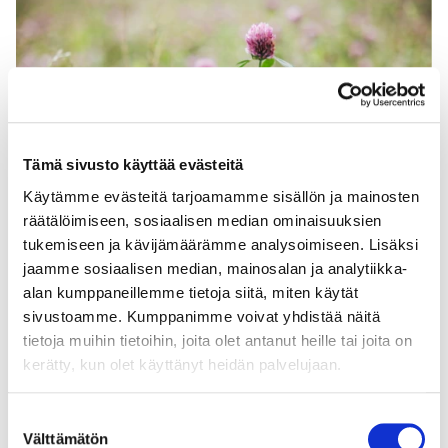
Tämä sivusto käyttää evästeitä
Käytämme evästeitä tarjoamamme sisällön ja mainosten
räätälöimiseen, sosiaalisen median ominaisuuksien
tukemiseen ja kävijämäärämme analysoimiseen. Lisäksi
jaamme sosiaalisen median, mainosalan ja analytiikka-
alan kumppaneillemme tietoja siitä, miten käytät
sivustoamme. Kumppanimme voivat yhdistää näitä
tietoja muihin tietoihin, joita olet antanut heille tai joita on
kerätty, kun olet käyttänyt heidän palvelujaan.
U
udistavan viljelyn 8 kriteeriä:
Suostumuksen
Välttämätön
valinta