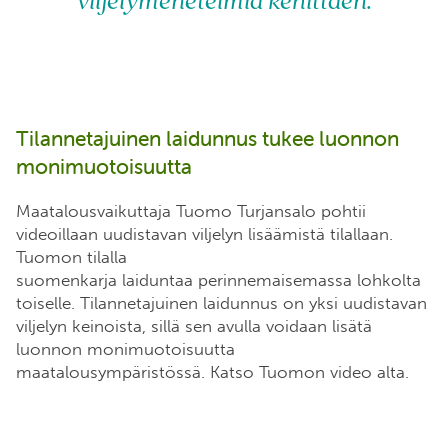
viljelymenetelmiä kehittäen.
Tilannetajuinen laidunnus tukee luonnon
monimuotoisuutta
Maatalousvaikuttaja Tuomo Turjansalo pohtii
videoillaan uudistavan viljelyn lisäämistä tilallaan.
Tuomon tilalla
suomenkarja laiduntaa perinnemaisemassa lohkolta
toiselle. Tilannetajuinen laidunnus on yksi uudistavan
viljelyn keinoista, sillä sen avulla voidaan lisätä
luonnon monimuotoisuutta
maatalousympäristössä. Katso Tuomon video alta.