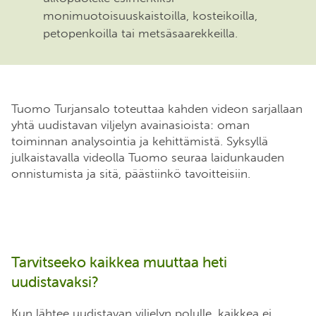
monimuotoisuuskaistoilla, kosteikoilla,
petopenkoilla tai metsäsaarekkeilla.
Tuomo Turjansalo toteuttaa kahden videon sarjallaan
yhtä uudistavan viljelyn avainasioista: oman
toiminnan analysointia ja kehittämistä. Syksyllä
julkaistavalla videolla Tuomo seuraa laidunkauden
onnistumista ja sitä, päästiinkö tavoitteisiin.
Tarvitseeko kaikkea muuttaa heti
uudistavaksi?
Kun lähtee uudistavan viljelyn polulle, kaikkea ei