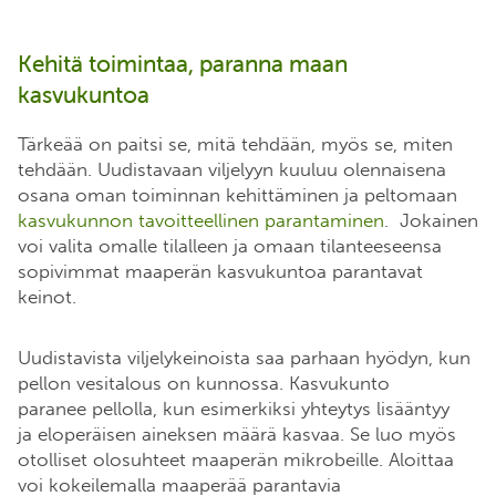
Kehitä toimintaa, paranna maan
kasvukuntoa
Tärkeää on paitsi se, mitä tehdään, myös se, miten
tehdään. Uudistavaan viljelyyn kuuluu olennaisena
osana oman toiminnan kehittäminen ja peltomaan
kasvukunnon tavoitteellinen parantaminen
. Jokainen
voi valita omalle tilalleen ja omaan tilanteeseensa
sopivimmat maaperän kasvukuntoa parantavat
keinot.
Uudistavista viljelykeinoista saa parhaan hyödyn, kun
pellon vesitalous on kunnossa. Kasvukunto
paranee pellolla, kun esimerkiksi yhteytys lisääntyy
ja eloperäisen aineksen määrä kasvaa. Se luo myös
otolliset olosuhteet maaperän mikrobeille. Aloittaa
voi kokeilemalla maaperää parantavia