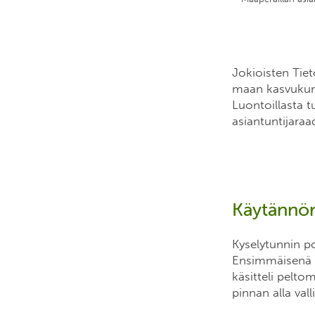
Jokioisten Tiet
maan kasvukunn
Luontoillasta t
asiantuntijaraad
Käytännön
Kyselytunnin p
Ensimmäisenä la
käsitteli pelto
pinnan alla val