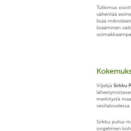
Tutkimus osoitt
vähentää esime
lisää mikrobie
lisääminen vaik
voimakkaampaa
Kokemuksia
Viljelijä
Sirkku 
lähestymistava
merkitystä maan
vesitaloudessa
Sirkku puhui my
ongelmien kohda