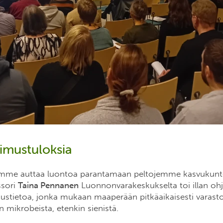
kimustuloksia
imme auttaa luontoa parantamaan peltojemme kasvukun
ssori
Taina Pennanen
Luonnonvarakeskukselta toi illan oh
ustietoa, jonka mukaan maaperään pitkäaikaisesti varastoi
n mikrobeista, etenkin sienistä.