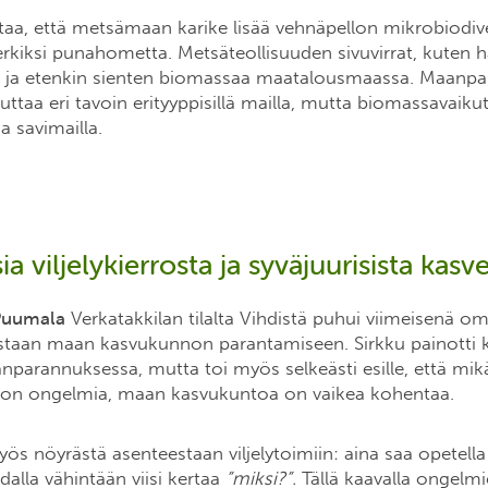
aa, että metsämaan karike lisää vehnäpellon mikrobiodiver
rkiksi punahometta. Metsäteollisuuden sivuvirrat, kuten 
n ja etenkin sienten biomassaa maatalousmaassa. Maanp
uttaa eri tavoin erityyppisillä mailla, mutta biomassavaiku
 savimailla.
 viljelykierrosta ja syväjuurisista kasve
Puumala
Verkatakkilan tilalta Vihdistä puhui viimeisenä o
staan maan kasvukunnon parantamiseen. Sirkku painotti 
parannuksessa, mutta toi myös selkeästi esille, että mikä
 on ongelmia, maan kasvukuntoa on vaikea kohentaa.
ös nöyrästä asenteestaan viljelytoimiin: aina saa opetella
lla vähintään viisi kertaa
”miksi?”.
Tällä kaavalla ongelmi