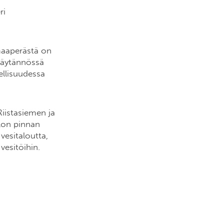
ri
maaperästä on
 käytännössä
ellisuudessa
 Riistasiemen ja
llon pinnan
esitaloutta,
vesitöihin.