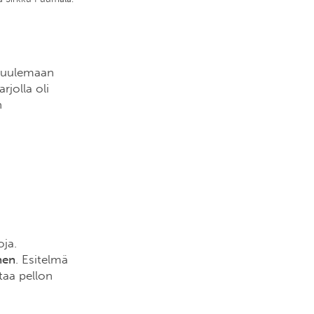
a kuulemaan
jolla oli
n
ja.
nen
. Esitelmä
taa pellon