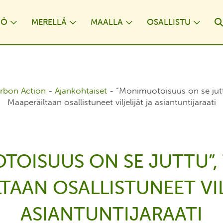
YÖ
MERELLÄ
MAALLA
OSALLISTU
opdown
Toggle Dropdown
Toggle Dropdown
Toggle Dropdown
Togg
rbon Action
-
Ajankohtaiset
-
“Monimuotoisuus on se juttu
Maaperäiltaan osallistuneet viljelijät ja asiantuntijaraati
TOISUUS ON SE JUTTU”, 
TAAN OSALLISTUNEET VIL
ASIANTUNTIJARAATI