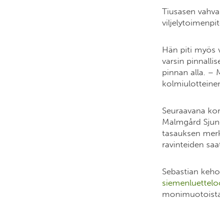
Tiusasen vahva s
viljelytoimenpi
Hän piti myös 
varsin pinnalli
pinnan alla. – 
kolmiulottein
Seuraavana korok
Malmgård Sjunde
tasauksen merk
ravinteiden saa
Sebastian keho
siemenluettel
monimuotoista