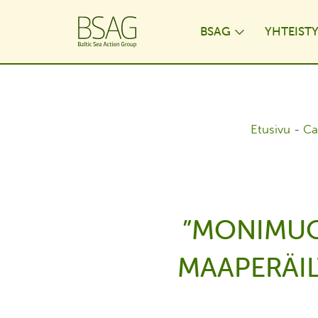
BSAG
YHTEIST
Toggle Dr
Etusivu
-
Ca
”MONIMUO
MAAPERÄIL