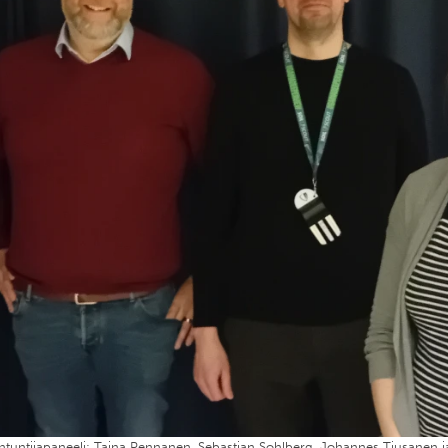
antuntijapaneeli: Taina Pennanen, Sebastian Sohlberg, Johannes Tiusanen j