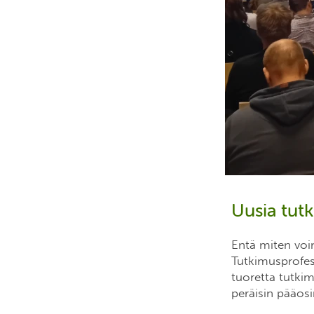
Uusia tut
Entä miten vo
Tutkimusprofe
tuoretta tutkim
peräisin pääosi