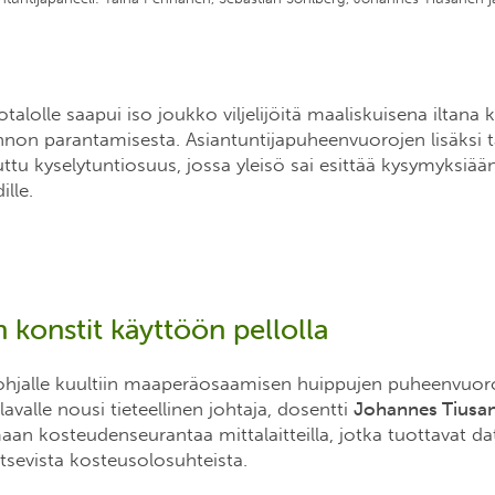
otalolle saapui iso joukko viljelijöitä maaliskuisena iltan
on parantamisesta. Asiantuntijapuheenvuorojen lisäksi tar
uttu kyselytuntiosuus, jossa yleisö sai esittää kysymyksiää
ille.
 konstit käyttöön pellolla
ohjalle kuultiin maaperäosaamisen huippujen puheenvuoro
valle nousi tieteellinen johtaja, dosentti
Johannes Tiusa
maan kosteudenseurantaa mittalaitteilla, jotka tuottavat da
litsevista kosteusolosuhteista.