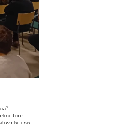
toa?
jelmistoon
tuva hiili on