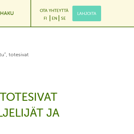
OTA YHTEYTTÄ
HAKU
LAHJOITA
le Dropdown
FI
EN
SE
”, totesivat
TOTESIVAT
JELIJÄT JA