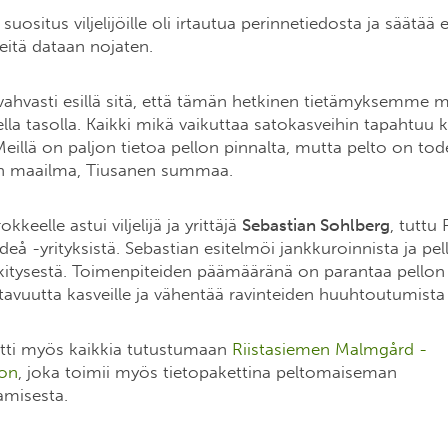
uositus viljelijöille oli irtautua perinnetiedosta ja säätää e
teitä dataan nojaten.
vahvasti esillä sitä, että tämän hetkinen tietämyksemme 
sella tasolla. Kaikki mikä vaikuttaa satokasveihin tapahtuu
Meillä on paljon tietoa pellon pinnalta, mutta pelto on tod
en maailma, Tiusanen summaa.
keelle astui viljelijä ja yrittäjä
Sebastian Sohlberg
, tuttu
å -yrityksistä. Sebastian esitelmöi jankkuroinnista ja pe
itysestä. Toimenpiteiden päämääränä on parantaa pellon v
tavuutta kasveille ja vähentää ravinteiden huuhtoutumista 
tti myös kaikkia tutustumaan
Riistasiemen Malmgård -
oon
, joka toimii myös tietopakettina peltomaiseman
misesta.