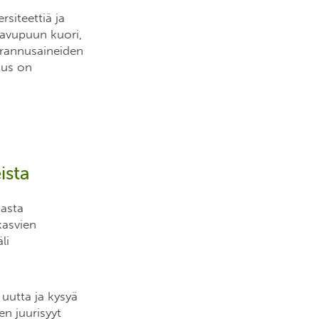
siteettiä ja
havupuun kuori,
arannusaineiden
tus on
ista
masta
kasvien
li
 uutta ja kysyä
en juurisyyt