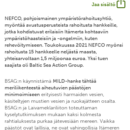
Jaa sisältö
NEFCO, pohjoismainen ympäristörahoitusyhtiö,
myöntää avustusperusteista rahoitusta hankkeille,
jotka kohdistuvat erilaisiin Itämerta kohtaaviin
ympäristöhaasteisiin ja -ongelmiin, kuten
rehevöitymiseen. Toukokuussa 2021 NEFCO myönsi
rahoitusta 15 hankkeelle neljästä maasta,
yhteisarvoltaan 1,5 miljoonaa euroa. Yksi tuen
saajista oli Baltic Sea Action Group.
BSAG:n käynnistämä
MILD-hanke tähtää
meriliikenteestä aiheutuvien päästöjen
minimoimiseen
erityisesti harmaiden vesien,
käsiteltyjen mustien vesien ja ruokajätteen osalta.
BSAG:n ja Laivameklariliiton toteuttaman
kyselytutkimuksen mukaan kaksi kolmesta
rahtialuksesta purkaa jätevesiään mereen. Vaikka
päästöt ovat laillisia, ne ovat vahingollisia Itämeren