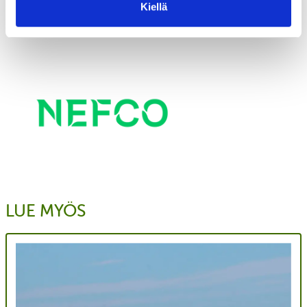
investointipankki. Lue lisää osoitteesta
nefco.int/bsap
Kiellä
LUE MYÖS