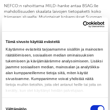
NEFCO:n rahoittama MILD-hanke antaa BSAG:lle
mahdollisuuden skaalata laivojen tietopaketti koko
Itämeren alueelle. Myönteiset kokemukset Suomen
pilottihankkeesta antavat hyvät mallin myös muihin
maihin. Hanke toteuttaa tiedotuskampanjan yhdessä
paikallisten satamien ja laivameklareiden kanssa.
Tiedon lisääminen vähentää päästöjä Itämereen
Tämä sivusto käyttää evästeitä
(More Information, Less Discharges = MILD)
. Tavoite
Käytämme evästeitä tarjoamamme sisällön ja mainosten
saavutetaan tiiviillä yhteistyöllä satamien,
räätälöimiseen, sosiaalisen median ominaisuuksien
laivameklareiden ja viranomaisten kanssa. BSAG
tukemiseen ja kävijämäärämme analysoimiseen. Lisäksi
toimii yhteensaattajana ja koordinaattorina, jotta
jaamme sosiaalisen median, mainosalan ja analytiikka-
tieto saavuttaa laivat.
alan kumppaneillemme tietoja siitä, miten käytät
sivustoamme. Kumppanimme voivat yhdistää näitä
”Baltic Sea Action Plan -rahasto on keskeinen
tietoja muihin tietoihin, joita olet antanut heille tai joita on
instrumentti HELCOM:in Itämeren suojelun
kerätty, kun olet käyttänyt heidän palvelujaan.
toimintaohjelman toteuttamiseksi. BSAP-rahastosta
avustuksia saavien hankkeiden odotetaan vaikuttavan
Itämeren ympäristön tilaan myönteisesti joko
Suostumuksen
Välttämätön
suorasti tai epäsuorasti,” sanoo
Dennis Hamro-
valinta