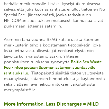
herkälle meriluonnolle. Lisäksi kyselytutkimuksessa
selvisi, että joka kolmas rahtialus ei ollut tietoinen No
Special Fee -järjestelmästä, jonka tarkoitus on
HELCOM:in suosituksen mukaisesti kannustaa laivat
purkamaan jätteensä satamiin.
Aiemmin tänä vuonna BSAG kutsui useita Suomen
meriklusterin tahoja koostamaan tietopaketin, joka
lisää tietoa vastuullisesta jätteenkäsittelystä niin
laivoilla kuin varustamoissakin. Yhteisen
ponnistuksen tuloksena syntynyttä
Baltic Sea Waste
Fee -infoa jaetaan Suomen satamiin suuntaaville
rahtialuksille
.
Tietopaketti sisältää tietoa vallitsevista
määräyksistä, satamien hinnoittelusta ja käytännöistä
sekä liiallisen ravinnekuormituksen vaikutuksista
meriympäristölle.
More Information, Less Discharges = MILD