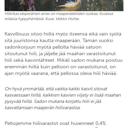
Hiilirikas eloperäinen aines on maaperäeliöiden ruokaa. Kuvassa
erilaisia hyppyhäntäisiä. Kuva: Veikko
Huhta.
Kasvillisuus sitoo hiiltä myös itseensä eikä vain syötä
sitä juuristonsa kautta maaperään. Tämän vuoksi
sadonkorjuun myötä pellolta häviää satoon
sitoutunut hiili, ja jäljelle jää maahan varastoitunut
hiili sekä kasvintähteet. Mikäli sadon mukana poistuu
enemmän hiiltä kuin peltoon on varastoitunut, on
ajan myötä vaarana, että pellossa oleva hiili häviää.
On hyvä ymmärtää, että vaikka kaikki kasvit sitovat
kasvaessaan hiiltä, kaikkien kasvien viljely ei lisää maahan
pysyvää hiiltä. Sadon mukana korjattu hiili ei jää
kasvattamaan maaperän hiilivarastoa.
Peltojemme hiilivarastot ovat huvenneet 0,4%