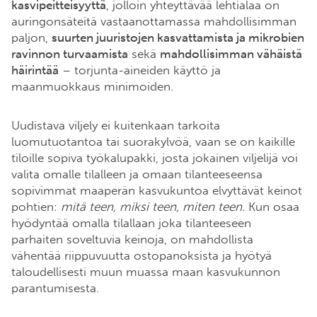
kasvipeitteisyyttä
, jolloin yhteyttävää lehtialaa on
auringonsäteitä vastaanottamassa mahdollisimman
paljon,
suurten juuristojen kasvattamista ja mikrobien
ravinnon turvaamista
sekä
mahdollisimman vähäistä
häirintää
– torjunta-aineiden käyttö ja
maanmuokkaus minimoiden.
Uudistava viljely ei kuitenkaan tarkoita
luomutuotantoa tai suorakylvöä, vaan se on kaikille
tiloille sopiva työkalupakki, josta jokainen viljelijä voi
valita omalle tilalleen ja omaan tilanteeseensa
sopivimmat maaperän kasvukuntoa elvyttävät keinot
pohtien:
mitä teen, miksi teen, miten teen.
Kun osaa
hyödyntää omalla tilallaan joka tilanteeseen
parhaiten soveltuvia keinoja, on mahdollista
vähentää riippuvuutta ostopanoksista ja hyötyä
taloudellisesti muun muassa maan kasvukunnon
parantumisesta.