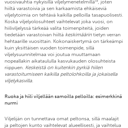
(5
vuosivauhtia nykyisillä viljelymenetelmillä
, joten
hiiltä varastoivia ja sen karkaamista ehkäiseviä
viljelytoimia on tehtävä kaikilla pelloilla tasapuolisesti.
Koska viljelyolosuhteet vaihtelevat joka vuosi, on
hiiliviljelyssä tärkeää valita toimenpiteitä, joiden
tiedetään varastoivan hiiltä
keskimäärin
tietyn verran
hehtaarille vuosittain. Kokonaiskertymä on tärkeämpi
kuin yksittäisen vuoden toimenpide, sillä
viljelysuunnitelmaa voi joutua muuttamaan
nopeallakin aikataululla kasvukauden olosuhteista
riippuen.
Keskeistä on kuitenkin pyrkiä hiilen
varastoitumiseen kaikilla peltolohkoilla ja jokaisella
viljelykasvilla.
Ruoka ja hiili viljellään samoilla pelloilla: esimerkkinä
nurmi
Viljelijän on tunnettava omat peltonsa, sillä maalajit
ja peltojen kunto vaihtelevat alueellisesti, ja vaihtelua