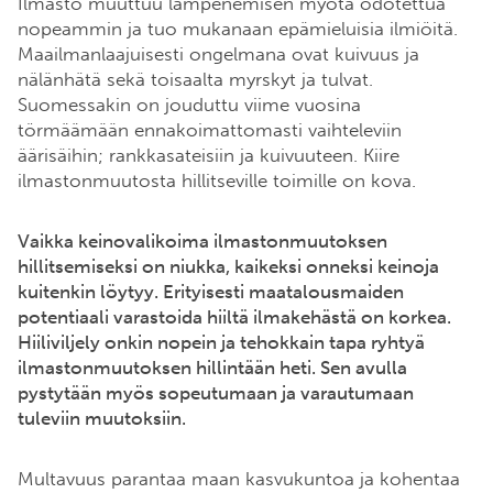
Ilmasto muuttuu lämpenemisen myötä odotettua
nopeammin ja tuo mukanaan epämieluisia ilmiöitä.
Maailmanlaajuisesti ongelmana ovat kuivuus ja
nälänhätä sekä toisaalta myrskyt ja tulvat.
Suomessakin on jouduttu viime vuosina
törmäämään ennakoimattomasti vaihteleviin
äärisäihin; rankkasateisiin ja kuivuuteen. Kiire
ilmastonmuutosta hillitseville toimille on kova.
Vaikka keinovalikoima ilmastonmuutoksen
hillitsemiseksi on niukka, kaikeksi onneksi keinoja
kuitenkin löytyy. Erityisesti maatalousmaiden
potentiaali varastoida hiiltä ilmakehästä on korkea.
Hiiliviljely onkin nopein ja tehokkain tapa ryhtyä
ilmastonmuutoksen hillintään heti. Sen avulla
pystytään myös sopeutumaan ja varautumaan
tuleviin muutoksiin.
Multavuus parantaa maan kasvukuntoa ja kohentaa