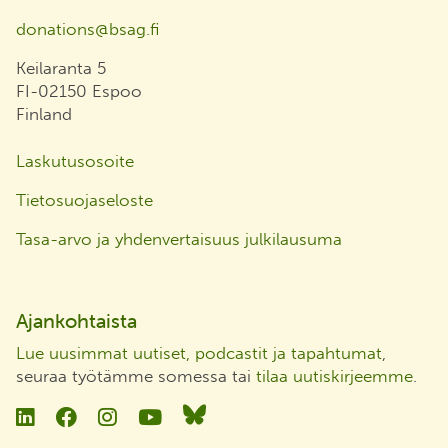
donations@bsag.fi
Keilaranta 5
FI-02150 Espoo
Finland
Laskutusosoite
Tietosuojaseloste
Tasa-arvo ja yhdenvertaisuus julkilausuma
Ajankohtaista
Lue uusimmat uutiset, podcastit ja tapahtumat
,
seuraa työtämme somessa tai
tilaa uutiskirjeemme
.
Linkedin
Facebook
Instagram
YouTube
Bluesky