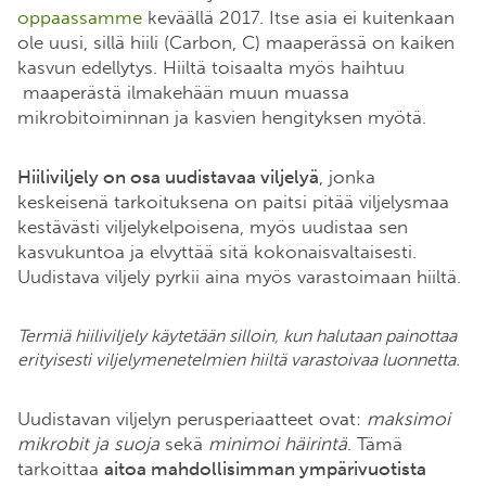
oppaassamme
keväällä 2017. Itse asia ei kuitenkaan
ole uusi, sillä hiili (Carbon, C) maaperässä on kaiken
kasvun edellytys. Hiiltä toisaalta myös haihtuu
maaperästä ilmakehään muun muassa
mikrobitoiminnan ja kasvien hengityksen myötä.
Hiiliviljely on osa uudistavaa viljelyä
, jonka
keskeisenä tarkoituksena on paitsi pitää viljelysmaa
kestävästi viljelykelpoisena, myös uudistaa sen
kasvukuntoa ja elvyttää sitä kokonaisvaltaisesti.
Uudistava viljely pyrkii aina myös varastoimaan hiiltä.
Termiä hiiliviljely käytetään silloin, kun halutaan painottaa
erityisesti viljelymenetelmien hiiltä varastoivaa luonnetta.
Uudistavan viljelyn perusperiaatteet ovat:
maksimoi
mikrobit ja suoja
sekä
minimoi häirintä
. Tämä
tarkoittaa
aitoa mahdollisimman ympärivuotista