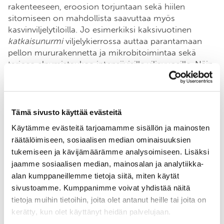
rakenteeseen, eroosion torjuntaan sekä hiilen
sitomiseen on mahdollista saavuttaa myös
kasvinviljelytiloilla. Jo esimerkiksi kaksivuotinen
katkaisunurmi
viljelykierrossa auttaa parantamaan
pellon mururakennetta ja mikrobitoimintaa sekä
tarjoaa elpymistaukoa intensiivisille viljavuosille. Näin
voimaa saanut pelto on paremmassa kasvukunnossa
seuraavalle satokasville. Samaa hyötyä tuottavat
kerääjäkasvit.
Tämä sivusto käyttää evästeitä
Käytämme evästeitä tarjoamamme sisällön ja mainosten
räätälöimiseen, sosiaalisen median ominaisuuksien
On oikeastaan hassu ajatus, ettei nurmea voisi
tukemiseen ja kävijämäärämme analysoimiseen. Lisäksi
viljellä, vaikka ei olisi karjaa jolle rehu menee.
jaamme sosiaalisen median, mainosalan ja analytiikka-
Meilläkin on karjaa, mutta se vain on maan alla!
alan kumppaneillemme tietoja siitä, miten käytät
sivustoamme. Kumppanimme voivat yhdistää näitä
– Maanviljelijä Sirkku Puumala, Verkatakkilan tila,
tietoja muihin tietoihin, joita olet antanut heille tai joita on
Vihti
kerätty, kun olet käyttänyt heidän palvelujaan.