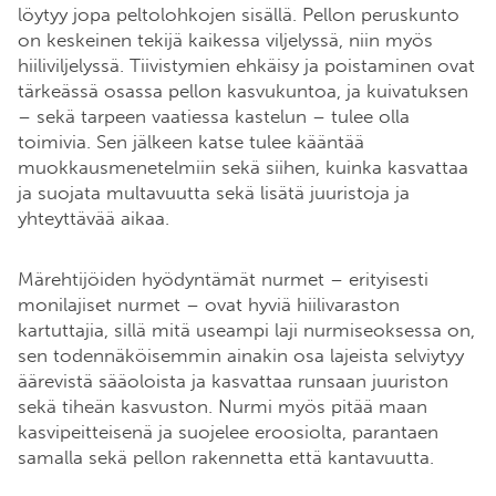
löytyy jopa peltolohkojen sisällä. Pellon peruskunto
on keskeinen tekijä kaikessa viljelyssä, niin myös
hiiliviljelyssä. Tiivistymien ehkäisy ja poistaminen ovat
tärkeässä osassa pellon kasvukuntoa, ja kuivatuksen
– sekä tarpeen vaatiessa kastelun – tulee olla
toimivia. Sen jälkeen katse tulee kääntää
muokkausmenetelmiin sekä siihen, kuinka kasvattaa
ja suojata multavuutta sekä lisätä juuristoja ja
yhteyttävää aikaa.
Märehtijöiden hyödyntämät nurmet – erityisesti
monilajiset nurmet – ovat hyviä hiilivaraston
kartuttajia, sillä mitä useampi laji nurmiseoksessa on,
sen todennäköisemmin ainakin osa lajeista selviytyy
äärevistä sääoloista ja kasvattaa runsaan juuriston
sekä tiheän kasvuston. Nurmi myös pitää maan
kasvipeitteisenä ja suojelee eroosiolta, parantaen
samalla sekä pellon rakennetta että kantavuutta.