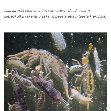
Hiili kiertää jatkuvasti eri varastojen välillä. Hiilen
kiertokulku rakentuu sekä nopeasta että hitaasta kierrosta.