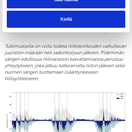
kasvamaan pituutta. Joidenkin viljelijöiden
kokemusten mukaan niittokorkeuden nosto
aiheuttaa hehtaarilla satoon vain noin yhden
Kiellä
suurpaalin kokoisen menetyksen, joka kompensoituu
toisessa sadossa nopean kasvuunlähdön myötä.
Tutkimuksella on voitu todeta niittokorkeuden vaikuttavan
juuriston määrään heti sadonkorjuun jälkeen. Pidemmän
sängen edullisuus hiilivaraston kasvattamisessa perustuu
yhteytykseen, joka jatkuu katkeamatta niiton jälkeen sekä
nurmen sängen tuottamaan lisääntyneeseen
hiilisyötteeseen.