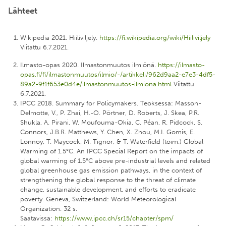
Lähteet
Wikipedia 2021. Hiiliviljely.
https://fi.wikipedia.org/wiki/Hiiliviljely
Viitattu 6.7.2021.
Ilmasto-opas 2020. Ilmastonmuutos ilmiönä.
https://ilmasto-
opas.fi/fi/ilmastonmuutos/ilmio/-/artikkeli/962d9aa2-e7e3-4df5-
89a2-9f1f653e0d4e/ilmastonmuutos-ilmiona.html
Viitattu
6.7.2021.
IPCC 2018. Summary for Policymakers. Teoksessa: Masson-
Delmotte, V., P. Zhai, H.-O. Pörtner, D. Roberts, J. Skea, P.R.
Shukla, A. Pirani, W. Moufouma-Okia, C. Péan, R. Pidcock, S.
Connors, J.B.R. Matthews, Y. Chen, X. Zhou, M.I. Gomis, E.
Lonnoy, T. Maycock, M. Tignor, & T. Waterfield (toim.) Global
Warming of 1.5°C. An IPCC Special Report on the impacts of
global warming of 1.5°C above pre-industrial levels and related
global greenhouse gas emission pathways, in the context of
strengthening the global response to the threat of climate
change, sustainable development, and efforts to eradicate
poverty. Geneva, Switzerland: World Meteorological
Organization. 32 s.
Saatavissa:
https://www.ipcc.ch/sr15/chapter/spm/