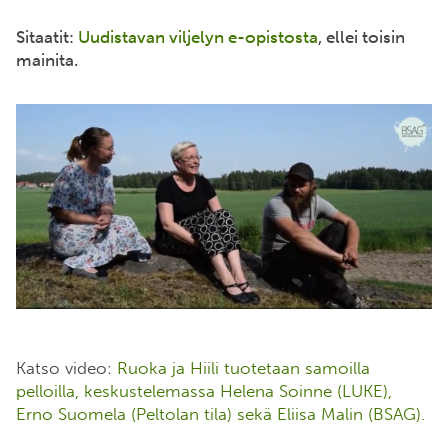
Sitaatit:
Uudistavan viljelyn e-opistosta
, ellei toisin
mainita.
Katso video:
Ruoka ja Hiili tuotetaan samoilla
pelloilla, keskustelemassa Helena Soinne (LUKE),
Erno Suomela (Peltolan tila) sekä Eliisa Malin (BSAG).