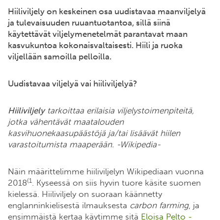
Hiiliviljely on keskeinen osa uudistavaa maanviljelyä
ja tulevaisuuden ruuantuotantoa, sillä siinä
käytettävät viljelymenetelmät parantavat maan
kasvukuntoa kokonaisvaltaisesti. Hiili ja ruoka
viljellään samoilla pelloilla.
Uudistavaa viljelyä vai hiiliviljelyä?
Hiiliviljely
tarkoittaa erilaisia viljelystoimenpiteitä,
jotka vähentävät maatalouden
kasvihuonekaasupäästöjä ja/tai lisäävät hiilen
varastoitumista maaperään. -Wikipedia-
Näin määrittelimme hiiliviljelyn Wikipediaan vuonna
(1
2018
. Kyseessä on siis hyvin tuore käsite suomen
kielessä. Hiiliviljely on suoraan käännetty
englanninkielisestä ilmauksesta
carbon farming
, ja
ensimmäistä kertaa käytimme sitä
Eloisa Pelto -