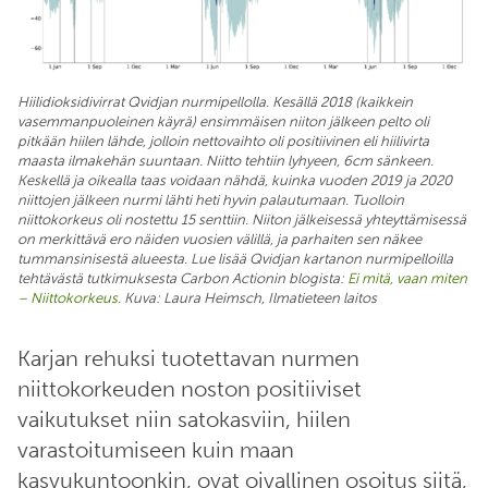
Hiilidioksidivirrat Qvidjan nurmipellolla. Kesällä 2018 (kaikkein
vasemmanpuoleinen käyrä) ensimmäisen niiton jälkeen pelto oli
pitkään hiilen lähde, jolloin nettovaihto oli positiivinen eli hiilivirta
maasta ilmakehän suuntaan. Niitto tehtiin lyhyeen, 6cm sänkeen.
Keskellä ja oikealla taas voidaan nähdä, kuinka vuoden 2019 ja 2020
niittojen jälkeen nurmi lähti heti hyvin palautumaan. Tuolloin
niittokorkeus oli nostettu 15 senttiin. Niiton jälkeisessä yhteyttämisessä
on merkittävä ero näiden vuosien välillä, ja parhaiten sen näkee
tummansinisestä alueesta. Lue lisää Qvidjan kartanon nurmipelloilla
tehtävästä tutkimuksesta Carbon Actionin blogista:
Ei mitä, vaan miten
– Niittokorkeus
. Kuva: Laura Heimsch, Ilmatieteen laitos
Karjan rehuksi tuotettavan nurmen
niittokorkeuden noston positiiviset
vaikutukset niin satokasviin, hiilen
varastoitumiseen kuin maan
kasvukuntoonkin, ovat oivallinen osoitus siitä,