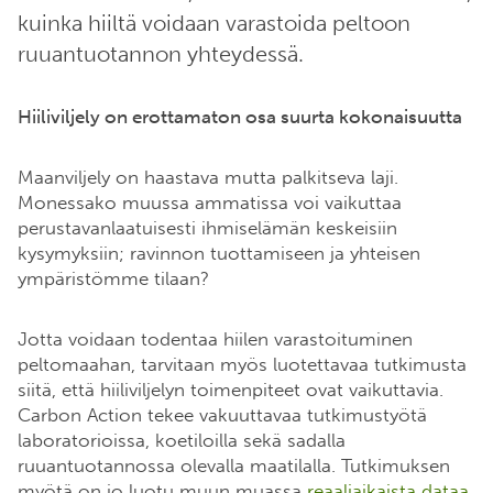
kuinka hiiltä voidaan varastoida peltoon
ruuantuotannon yhteydessä.
Hiiliviljely on erottamaton osa suurta kokonaisuutta
Maanviljely on haastava mutta palkitseva laji.
Monessako muussa ammatissa voi vaikuttaa
perustavanlaatuisesti ihmiselämän keskeisiin
kysymyksiin; ravinnon tuottamiseen ja yhteisen
ympäristömme tilaan?
Jotta voidaan todentaa hiilen varastoituminen
peltomaahan, tarvitaan myös luotettavaa tutkimusta
siitä, että hiiliviljelyn toimenpiteet ovat vaikuttavia.
Carbon Action tekee vakuuttavaa tutkimustyötä
laboratorioissa, koetiloilla sekä sadalla
ruuantuotannossa olevalla maatilalla. Tutkimuksen
myötä on jo luotu muun muassa
reaaliaikaista dataa