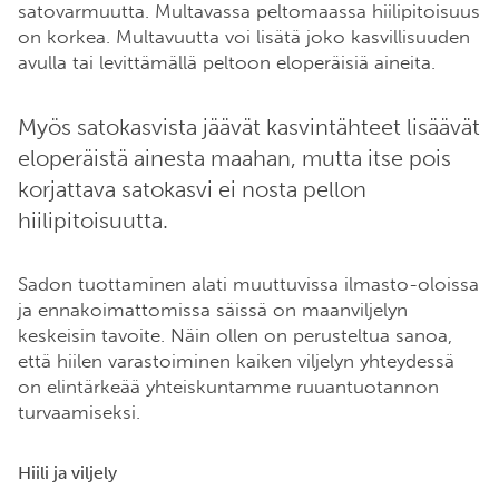
satovarmuutta. Multavassa peltomaassa hiilipitoisuus
on korkea. Multavuutta voi lisätä joko kasvillisuuden
avulla tai levittämällä peltoon eloperäisiä aineita.
Myös satokasvista jäävät kasvintähteet lisäävät
eloperäistä ainesta maahan, mutta itse pois
korjattava satokasvi ei nosta pellon
hiilipitoisuutta.
Sadon tuottaminen alati muuttuvissa ilmasto-oloissa
ja ennakoimattomissa säissä on maanviljelyn
keskeisin tavoite. Näin ollen on perusteltua sanoa,
että hiilen varastoiminen kaiken viljelyn yhteydessä
on elintärkeää yhteiskuntamme ruuantuotannon
turvaamiseksi.
Hiili ja viljely