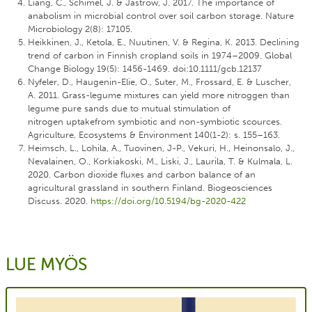
Liang, C., Schimel, J. & Jastrow, J. 2017. The importance of
anabolism in microbial control over soil carbon storage. Nature
Microbiology 2(8): 17105.
Heikkinen, J., Ketola, E., Nuutinen, V. & Regina, K. 2013. Declining
trend of carbon in Finnish cropland soils in 1974–2009. Global
Change Biology 19(5): 1456-1469. doi:10.1111/gcb.12137
Nyfeler, D., Haugenin-Elie, O., Suter, M., Frossard, E. & Luscher,
A. 2011. Grass-legume mixtures can yield more nitroggen than
legume pure sands due to mutual stimulation of
nitrogen uptakefrom symbiotic and non-symbiotic scources.
Agriculture, Ecosystems & Environment 140(1-2): s. 155–163.
Heimsch, L., Lohila, A., Tuovinen, J-P., Vekuri, H., Heinonsalo, J.,
Nevalainen, O., Korkiakoski, M., Liski, J., Laurila, T. & Kulmala, L.
2020. Carbon dioxide fluxes and carbon balance of an
agricultural grassland in southern Finland. Biogeosciences
Discuss. 2020.
https://doi.org/10.5194/bg-2020-422
LUE MYÖS