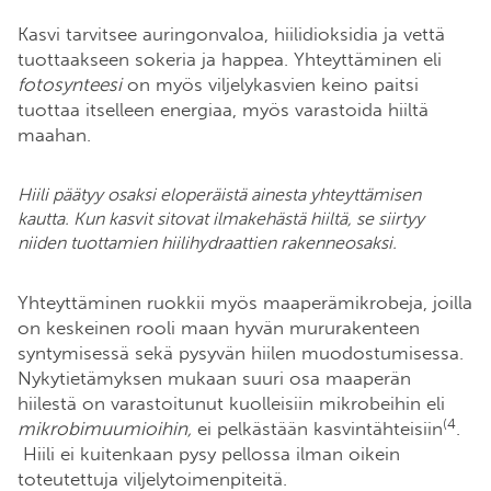
Kasvi tarvitsee auringonvaloa, hiilidioksidia ja vettä
tuottaakseen sokeria ja happea. Yhteyttäminen eli
fotosynteesi
on myös viljelykasvien keino paitsi
tuottaa itselleen energiaa, myös varastoida hiiltä
maahan.
Hiili päätyy osaksi eloperäistä ainesta yhteyttämisen
kautta. Kun kasvit sitovat ilmakehästä hiiltä, se siirtyy
niiden tuottamien hiilihydraattien rakenneosaksi.
Yhteyttäminen ruokkii myös maaperämikrobeja, joilla
on keskeinen rooli maan hyvän mururakenteen
syntymisessä sekä pysyvän hiilen muodostumisessa.
Nykytietämyksen mukaan suuri osa maaperän
hiilestä on varastoitunut kuolleisiin mikrobeihin eli
(4
mikrobimuumioihin,
ei pelkästään kasvintähteisiin
.
Hiili ei kuitenkaan pysy pellossa ilman oikein
toteutettuja viljelytoimenpiteitä.