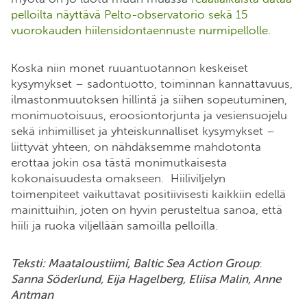
pelloilta näyttävä Pelto-observatorio sekä 15
vuorokauden hiilensidontaennuste nurmipellolle.
Koska niin monet ruuantuotannon keskeiset
kysymykset – sadontuotto, toiminnan kannattavuus,
ilmastonmuutoksen hillintä ja siihen sopeutuminen,
monimuotoisuus, eroosiontorjunta ja vesiensuojelu
sekä inhimilliset ja yhteiskunnalliset kysymykset –
liittyvät yhteen, on nähdäksemme mahdotonta
erottaa jokin osa tästä monimutkaisesta
kokonaisuudesta omakseen. Hiiliviljelyn
toimenpiteet vaikuttavat positiivisesti kaikkiin edellä
mainittuihin, joten on hyvin perusteltua sanoa, että
hiili ja ruoka viljellään samoilla pelloilla.
Teksti: Maataloustiimi, Baltic Sea Action Group
:
Sanna Söderlund, Eija Hagelberg, Eliisa Malin, Anne
Antman