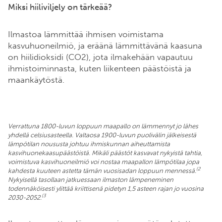
Miksi hiiliviljely on tärkeää?
Ilmastoa lämmittää ihmisen voimistama
kasvuhuoneilmiö, ja eräänä lämmittävänä kaasuna
on hiilidioksidi (CO2), jota ilmakehään vapautuu
ihmistoiminnasta, kuten liikenteen päästöistä ja
maankäytöstä.
Verrattuna 1800-luvun loppuun maapallo on lämmennyt jo lähes
yhdellä celsiusasteella. Valtaosa 1900-luvun puolivälin jälkeisestä
lämpötilan noususta johtuu ihmiskunnan aiheuttamista
kasvihuonekaasupäästöistä. Mikäli päästöt kasvavat nykyistä tahtia,
voimistuva kasvihuoneilmiö voi nostaa maapallon lämpötilaa jopa
(2
kahdesta kuuteen astetta tämän vuosisadan loppuun mennessä.
Nykyisellä tasollaan jatkuessaan ilmaston lämpeneminen
todennäköisesti ylittää kriittisenä pidetyn 1,5 asteen rajan jo vuosina
(3
2030-2052.