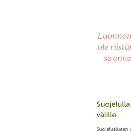
Luonnons
ole riist
se enne
Suojelull
välille
Suojelualueen 