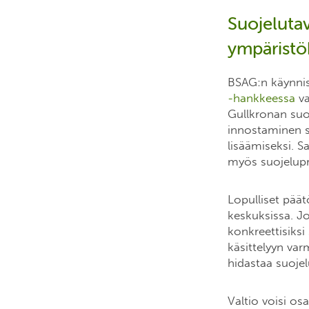
Suojelutav
ympäristö
BSAG:n käynnis
-hankkeessa
va
Gullkronan suo
innostaminen s
lisäämiseksi. S
myös suojelupr
Lopulliset päät
keskuksissa. J
konkreettisiksi
käsittelyyn var
hidastaa suojel
Valtio voisi os