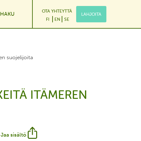
OTA YHTEYTTÄ
HAKU
LAHJOITA
le Dropdown
FI
EN
SE
n suojelijoita
EITÄ ITÄMEREN
Jaa sisältö