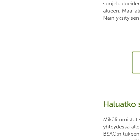
suojelualueide
alueen. Maa-alu
Näin yksityisen
Haluatko 
Mikäli omistat v
yhteydessä all
BSAG:n tukeen 