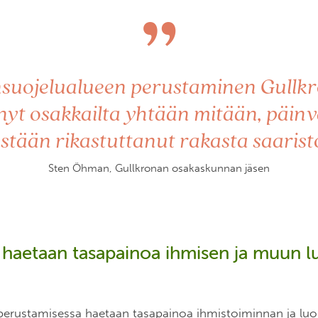
”
uojelualueen perustaminen Gullkr
änyt osakkailta yhtään mitään, päin
stään rikastuttanut rakasta saari
Sten Öhman, Gullkronan osakaskunnan jäsen
a haetaan tasapainoa ihmisen ja muun 
perustamisessa haetaan tasapainoa ihmistoiminnan ja lu