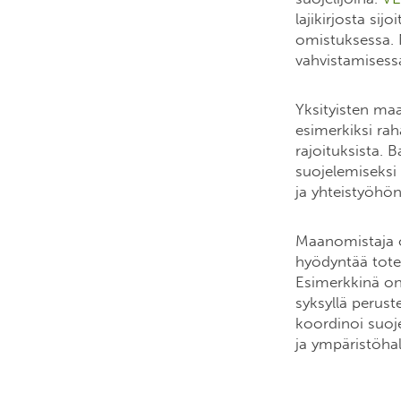
lajikirjosta sij
omistuksessa. 
vahvistamisessa
Yksityisten ma
esimerkiksi rah
rajoituksista.
suojelemiseksi
ja yhteistyöhön
Maanomistaja o
hyödyntää tote
Esimerkkinä on
syksyllä perust
koordinoi suoje
ja ympäristöhal