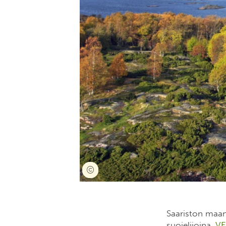
Saariston maan
suojelijoina.
VE