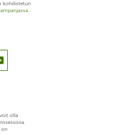
n kohdistetun
kampanjassa
.
voit olla
rosessissa.
a on