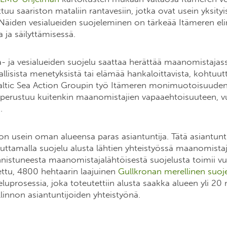
oittuu saariston mataliin rantavesiin, jotka ovat usein yksity
Näiden vesialueiden suojeleminen on tärkeää Itämeren el
 ja säilyttämisessä.
a- ja vesialueiden suojelu saattaa herättää maanomistajas
allisista menetyksistä tai elämää hankaloittavista, kohtuu
 Baltic Sea Action Groupin työ Itämeren monimuotoisuude
 perustuu kuitenkin maanomistajien vapaaehtoisuuteen, 
.
n usein oman alueensa paras asiantuntija. Tätä asiantunti
uttamalla suojelu alusta lähtien yhteistyössä maanomista
nistuneesta maanomistajalähtöisestä suojelusta toimii 
ettu, 4800 hehtaarin laajuinen
Gullkronan merellinen suoj
luprosessia, joka toteutettiin alusta saakka alueen yli 2
linnon asiantuntijoiden yhteistyönä.