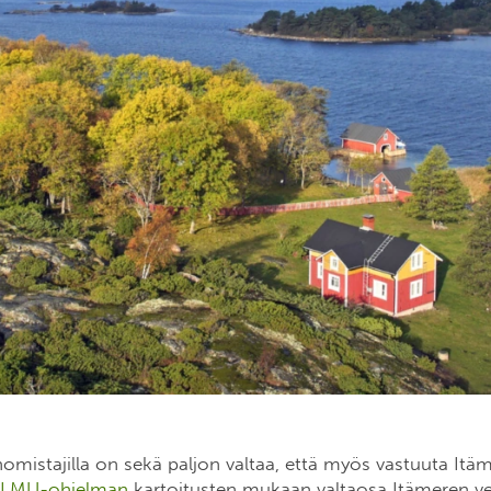
omistajilla on sekä paljon valtaa, että myös vastuuta Itä
LMU-ohjelman
kartoitusten mukaan valtaosa Itämeren ve