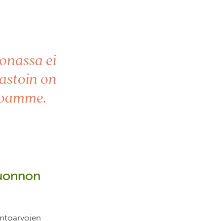
onassa ei
vastoin on
stoamme.
luonnon
ontoarvojen