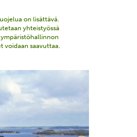
ojelua on lisättävä.
utetaan yhteistyössä
a ympäristöhallinnon
et voidaan saavuttaa.