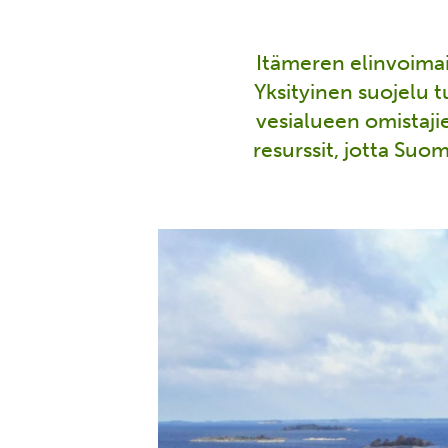
Itämeren elinvoimai
Yksityinen suojelu 
vesialueen omistaji
resurssit, jotta Suo