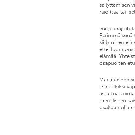
säilyttämisen v
rajoittaa tai k
Suojelurajoituk
Perimmäisenä ta
säilyminen elin
ettei luonnonsuo
elämää. Yhteist
osapuolten etu
Merialueiden su
esimerkiksi vap
astuttua voimaa
merelliseen ka
osaltaan olla 