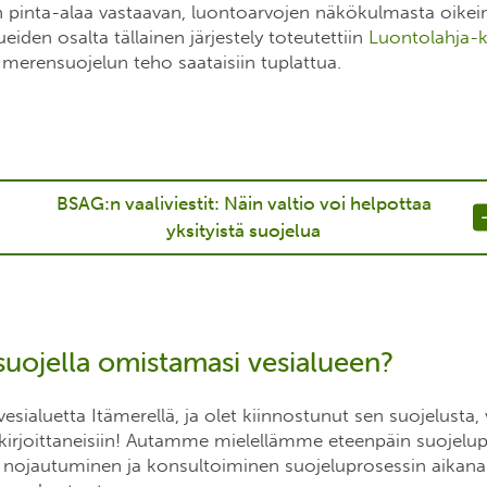
n pinta-alaa vastaavan, luontoarvojen näkökulmasta oikei
eiden osalta tällainen järjestely toteutettiin
Luontolahja-
 merensuojelun teho saataisiin tuplattua.
BSAG:n vaaliviestit: Näin valtio voi helpottaa
yksityistä suojelua
suojella omistamasi vesialueen?
esialuetta Itämerellä, ja olet kiinnostunut sen suojelusta, 
ekirjoittaneisiin! Autamme mielellämme eteenpäin suojelup
nojautuminen ja konsultoiminen suojeluprosessin aikan