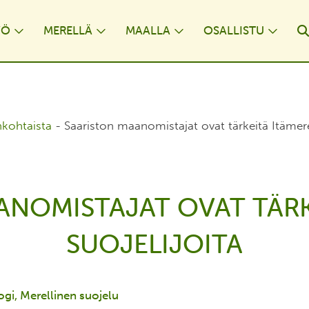
YÖ
MERELLÄ
MAALLA
OSALLISTU
opdown
Toggle Dropdown
Toggle Dropdown
Toggle Dropdown
Togg
nkohtaista
-
Saariston maanomistajat ovat tärkeitä Itämere
ANOMISTAJAT OVAT TÄRK
SUOJELIJOITA
ogi
Merellinen suojelu