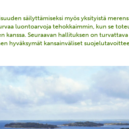
suuden säilyttämiseksi myös yksityistä merensu
turvaa luontoarvoja tehokkaimmin, kun se tote
en kanssa. Seuraavan hallituksen on turvattav
men hyväksymät kansainväliset suojelutavoitte