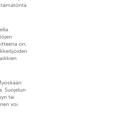
lttämätöntä
lla.
töjen
oitteena on,
kkeilijöiden
aikkien
 Myöskään
a. Suojelun
yyn tai
inen voi