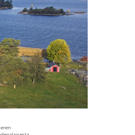
meren
denalaisesta