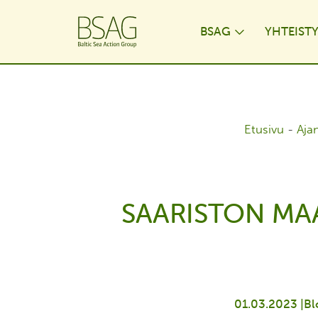
BSAG
YHTEIST
Toggle Dr
Etusivu
-
Aja
SAARISTON MA
01.03.2023 |
Bl