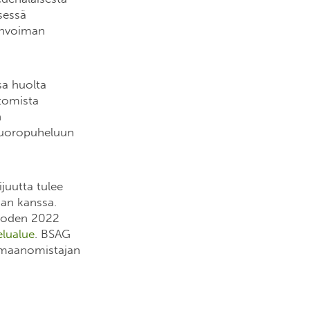
isessä
invoiman
sa huolta
ttomista
n
vuoropuheluun
juutta tulee
jan kanssa.
vuoden 2022
elualue
. BSAG
0 maanomistajan