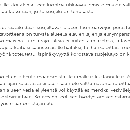
älille. Joitakin alueen luontoa uhkaavia ihmistoimia on vä
ieltää kokonaan, jotta suojelu on tehokasta.
set räätälöidään suojeltavan alueen luontoarvojen perustee
voitteena on turvata alueella elävien lajien ja elinympäris
voimaisina. Turhia rajoituksia ei kuitenkaan aseteta, ja tav
jelu koituisi saaristolaisille haitaksi, tai hankaloittaisi mö
yönä toteutettu, läpinäkyvyyttä korostava suojelutyö on k
.
ojelu ei aiheuta maanomistajille rahallisia kustannuksia.
aa-ajan kalastusta ei useinkaan ole välttämätöntä rajoitta
n alueen vesiä ei yleensä voi käyttää esimerkiksi vesiviljel
ivostoimintaan. Kotivesien teollisen hyödyntämisen estäm
myös maanomistajan etu.