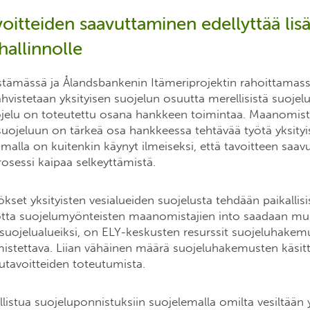
oitteiden saavuttaminen edellyttää lisä
hallinnolle
tämässä ja Ålandsbankenin Itämeriprojektin rahoittamas
hvistetaan yksityisen suojelun osuutta merellisistä suojel
jelu on toteutettu osana hankkeen toimintaa. Maanomist
uojeluun on tärkeä osa hankkeessa tehtävää työtä yksityi
amalla on kuitenkin käynyt ilmeiseksi, että tavoitteen saav
osessi kaipaa selkeyttämistä.
ökset yksityisten vesialueiden suojelusta tehdään paikallis
otta suojelumyönteisten maanomistajien into saadaan mu
 suojelualueiksi, on ELY-keskusten resurssit suojeluhakem
mistettava. Liian vähäinen määrä suojeluhakemusten käsitte
utavoitteiden toteutumista.
allistua suojeluponnistuksiin suojelemalla omilta vesiltään 