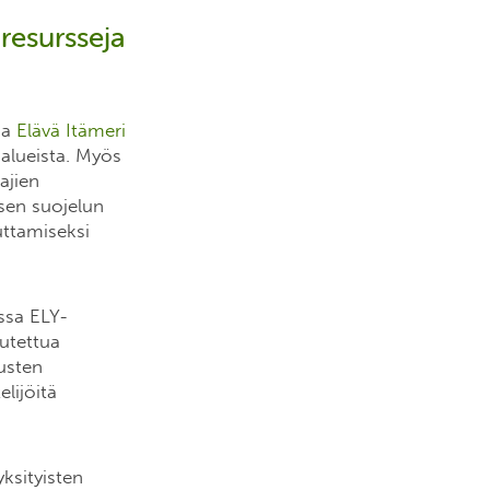
resursseja
sa
Elävä Itämeri
ualueista. Myös
ajien
sen suojelun
uttamiseksi
issa ELY-
utettua
usten
lijöitä
yksityisten