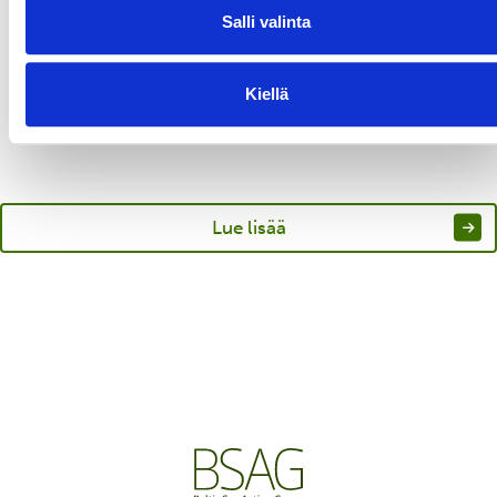
Salli valinta
Lisätietoja säätiöstä
ja
Kiellä
Vastuullinen merenkulku -hankkeesta
Lue lisää