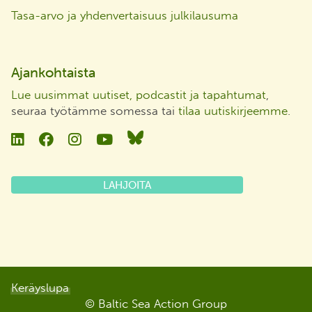
Tasa-arvo ja yhdenvertaisuus julkilausuma
Ajankohtaista
Lue uusimmat uutiset, podcastit ja tapahtumat
,
seuraa työtämme somessa tai
tilaa uutiskirjeemme
.
Linkedin
Facebook
Instagram
YouTube
Bluesky
LAHJOITA
Keräyslupa
© Baltic Sea Action Group