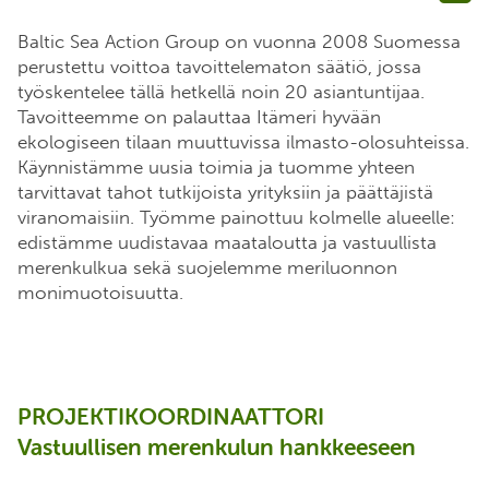
Baltic Sea Action Group on vuonna 2008 Suomessa
perustettu voittoa tavoittelematon säätiö, jossa
työskentelee tällä hetkellä noin 20 asiantuntijaa.
Tavoitteemme on palauttaa Itämeri hyvään
ekologiseen tilaan muuttuvissa ilmasto-olosuhteissa.
Käynnistämme uusia toimia ja tuomme yhteen
tarvittavat tahot tutkijoista yrityksiin ja päättäjistä
viranomaisiin. Työmme painottuu kolmelle alueelle:
edistämme uudistavaa maataloutta ja vastuullista
merenkulkua sekä suojelemme meriluonnon
monimuotoisuutta.
PROJEKTI
KOORDINAATTORI
Vastuullisen merenkulun
hankkeeseen