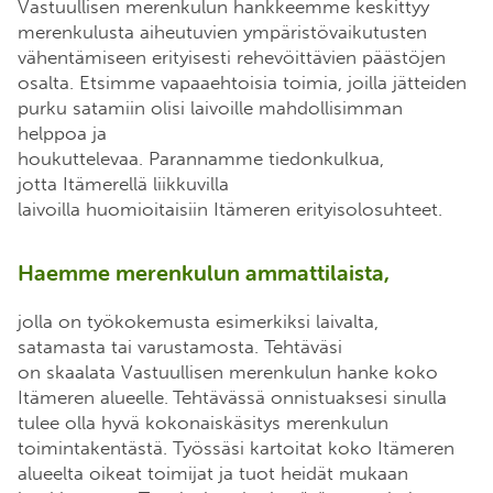
Vastuulli
s
en merenkul
un
hankkeemme
keskittyy
merenkulusta aiheutuvien ympäristövaikutusten
vähentämiseen erityisesti rehevöittävien päästöjen
osalta.
Etsi
mme
vapaaehtois
ia
toimia, joilla jätteiden
purku satamiin olisi laivoille mahdollisimman
helppoa ja
houkuttelevaa.
Parannamme
tiedonkul
kua
,
jotta
Itämerellä liikkuvilla
laivoilla
huomioitaisiin
Itämeren
erityisolosuhteet.
Haemme
m
erenkulun ammattilaista
,
jolla
on
työ
kokemusta
esimerkiksi
l
aiva
lta
,
satama
sta
tai
varustamo
sta
.
Tehtäväsi
on
skaala
ta
Vastuullisen merenkulun hanke
koko
Itämeren alueelle.
Tehtävässä onnistuaksesi sinulla
tulee olla hyvä k
okonaiskäsitys merenkulu
n
toimintakentästä
.
Työssäsi kartoitat
koko Itämeren
alueelta
oikeat toimijat
ja
tuot
heidät mukaan