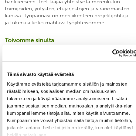
hankkeeseen.
T
eet
laajaa
yhteistyö
tä
merenkulun
toimijoiden, yritysten, etujärjestöjen ja viranomaisten
kanssa.
Työparinasi on meriliikenteen projektijohtaja
ja tukenasi koko mahtava työyhteisömme.
Toivomme
sinulta
ymmärrystä
merenkulun toimijoiden rooleista
,
tietämystä
merenkulun ympäristöasioista ja -
säädöksistä
,
Tämä sivusto käyttää evästeitä
kokemusta sidosryhmätyöstä kansainvälisessä
ympäristössä
,
Käytämme evästeitä tarjoamamme sisällön ja mainosten
räätälöimiseen, sosiaalisen median ominaisuuksien
itsenäistä otetta, oma-aloitteellisuutta ja
tukemiseen ja kävijämäärämme analysoimiseen. Lisäksi
kokonaisuuksien hallintaa
,
jaamme sosiaalisen median, mainosalan ja analytiikka-alan
hyviä esiintymis- ja viestintätaitoja
,
kumppaneillemme tietoja siitä, miten käytät sivustoamme.
sujuvaa suomen
ja
englannin kielen taitoa,
muut
Kumppanimme voivat yhdistää näitä tietoja muihin tietoihin,
kielet
katsotaan eduksi
.
joita olet antanut heille tai joita on kerätty, kun olet käyttänyt
heidän palvelujaan.