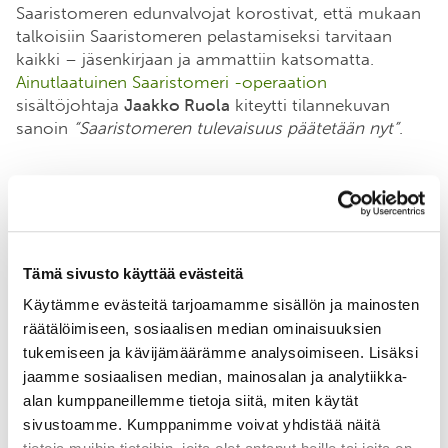
Saaristomeren edunvalvojat korostivat, että mukaan
talkoisiin Saaristomeren pelastamiseksi tarvitaan
kaikki – jäsenkirjaan ja ammattiin katsomatta.
Ainutlaatuinen Saaristomeri -operaation
sisältöjohtaja
Jaakko Ruola
kiteytti tilannekuvan
sanoin
“Saaristomeren tulevaisuus päätetään nyt”
.
Toimia tarvitaan maalla, merellä ja metsissä
Qvidja on yksi BSAG:n koordinoiman Carbon Action
Tämä sivusto käyttää evästeitä
-alustan intensiivitiloista. Tilalla kehitetään
Käytämme evästeitä tarjoamamme sisällön ja mainosten
monihyötyisiä uudistavan viljelyn ratkaisuja, joilla
räätälöimiseen, sosiaalisen median ominaisuuksien
muutetaan yhteiskuntaa kestävämmäksi ja
tukemiseen ja kävijämäärämme analysoimiseen. Lisäksi
parannetaan Saaristomeren tilaa. Maaperän kunnosta
huolehtiminen ja pellon hiilensidonnan
jaamme sosiaalisen median, mainosalan ja analytiikka-
kasvattaminen kasvipeitteisyyttä ja juurisyötettä
alan kumppaneillemme tietoja siitä, miten käytät
lisäämällä ovat osa kokonaisuutta, jota vähentävät
sivustoamme. Kumppanimme voivat yhdistää näitä
myös ravinne- ja kiintoainevalumia vesistöihin.