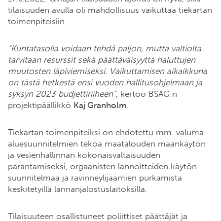
tilaisuuden avulla oli mahdollisuus vaikuttaa tiekartan
toimenpiteisiin.
”Kuntatasolla voidaan tehdä paljon, mutta valtiolta
tarvitaan resurssit sekä päättäväisyyttä haluttujen
muutosten läpiviemiseksi. Vaikuttamisen aikaikkuna
on tästä hetkestä ensi vuoden hallitusohjelmaan ja
syksyn 2023 budjettiriiheen”
, kertoo BSAG:n
projektipäällikkö
Kaj Granholm
.
Tiekartan toimenpiteiksi on ehdotettu mm. valuma-
aluesuunnitelmien tekoa maatalouden maankäytön
ja vesienhallinnan kokonaisvaltaisuuden
parantamiseksi, orgaanisten lannoitteiden käytön
suunnitelmaa ja ravinneylijäämien purkamista
keskitetyillä lannanjalostuslaitoksilla.
Tilaisuuteen osallistuneet poliittiset päättäjät ja