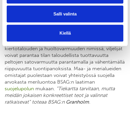
ekosysteemimme tasapainossa. Näitä tulee suojella.
Salli valinta
Saaristomeren tilaan voi vaikuttaa monella tasolla.
Kunnat voivat laatia Naantalin esimerkin tavoin omat
Kiellä
Saaristomeriohjelmansa, yritykset ja
maatalousyrittäjät voivat etsiä yhteistyöratkaisuja
kiertotalouden ja huoltovarmuuden nimissä, viljelijät
voivat parantaa tilan taloudellista tuottavuutta
peltojen satovarmuutta parantamalla ja vähentämällä
riippuvuutta tuontipanoksista. Maa- ja merialueiden
omistajat puolestaan voivat yhteistyössä suojella
arvokasta meriluontoa BSAG:n laatiman
suojelupolun
mukaan.
”Tiekartta tarvitaan, mutta
meidän jokaisen konkreettiset teot ja valinnat
ratkaisevat” toteaa BSAG:n
Granholm
.