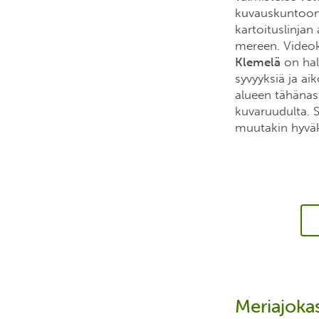
kuvauskuntoon. 
kartoituslinja
mereen. Videok
Klemelä
on halt
syvyyksiä ja ai
alueen tähänast
kuvaruudulta. 
muutakin hyväku
Meriajoka