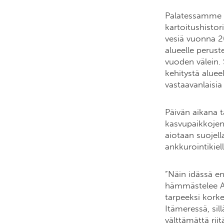
Palatessamme ta
kartoitushistor
vesiä vuonna 2
alueelle perust
vuoden välein. 
kehitystä aluee
vastaavanlaisia
Päivän aikana t
kasvupaikkojen 
aiotaan suojella
ankkurointikiell
”Näin idässä en
hämmästelee An
tarpeeksi korke
Itämeressä, sil
välttämättä rii