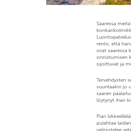
Saaressa meitä
konkarikolmik
Luontopalveluid
rento, että har
ovat saaressa 
onnistumisen ka
sijoittuvat ja m
Tervehdysten se
suuntaakin jo u
saaren päälaitu
löytynyt ihan 
Pian liikkeelle
pulahtaa laidan
valmistelee ve