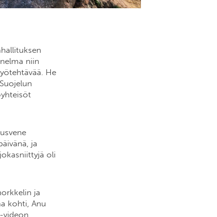
ähallituksen
nnelma niin
 työtehtävää. He
 Suojelun
öyhteisöt
musvene
päivänä, ja
okasniittyjä oli
orkkelin ja
aa kohti, Anu
-videon,