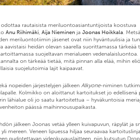
 odottaa rautaisista meriluontoasiantuntijoista koostuva
ko
Anu Riihimäki
,
Aija Nieminen
ja
Joonas Hoikkala
. Mets
en meriluontotiimin jäsenet ovat niin hyväntuulisia ja tu
va aavistaisi heidän olevan saarella suorittamassa tärkeää
kartoittamassa suojeltavan merialueen vedenalaisluontoa.
nnalta on tärkeää tietää, mitä pinnan alla elää, mihin eli
illaisia suojelutoimia lajit kaipaavat.
kä nopeiden järjestelyjen jälkeen
Alkyone
-niminen tutki
lapalle. Kolmikko on aloittanut kartoitukset jo edellisenä 
rin lähialue oli jo saatu kartoitettua – hyväkuntoisia meriaj
kivenheiton päässä maihinnousupaikasta.
lähdön jälkeen Joonas vetää ylleen kuivapuvun, räpylät ja sn
 yli mereen. Veneen lipuessa hiljaa seuraavaa kartoituslinj
teen pudotettavan videokuvauslaitteen, niin kutsutun Drop