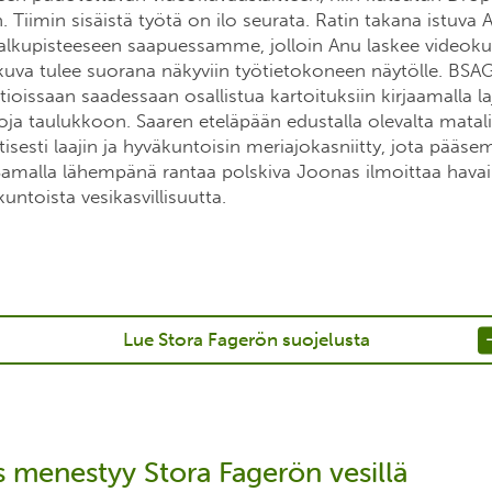
Tiimin sisäistä työtä on ilo seurata. Ratin takana istuva A
n alkupisteeseen saapuessamme, jolloin Anu laskee videoku
uva tulee suorana näkyviin työtietokoneen näytölle. BSA
ioissaan saadessaan osallistua kartoituksiin kirjaamalla la
koja taulukkoon. Saaren eteläpään edustalla olevalta matali
isesti laajin ja hyväkuntoisin meriajokasniitty, jota pää
Samalla lähempänä rantaa polskiva Joonas ilmoittaa hava
ntoista vesikasvillisuutta.
Lue Stora Fagerön suojelusta
s menestyy Stora Fagerön vesillä