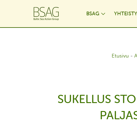
BSAG
YHTEIST
Toggle Dr
Etusivu
-
A
SUKELLUS STO
PALJA