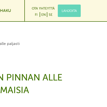
OTA YHTEYTTÄ
HAKU
LAHJOITA
le Dropdown
FI
EN
SE
le paljasti
N PINNAN ALLE
MAISIA