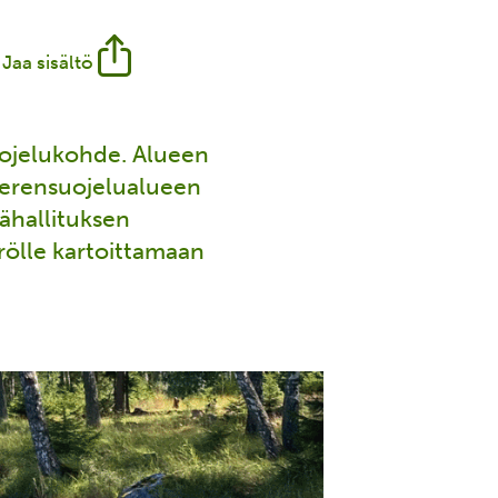
Jaa sisältö
uojelukohde. Alueen
merensuojelualueen
ähallituksen
rölle kartoittamaan