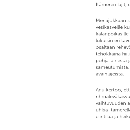
Itämeren lajit,
Meriajokkaan se
vesikasveille ku
kalanpoikasille
lukuisin eri tav
osaltaan rehev
tehokkaina hiil
pohja-ainesta 
sameutumista. S
avainlajeista.
Anu kertoo, ett
rihmaleväkasvu
vaihtuvuuden an
uhkia Itämerell
elintilaa ja hei