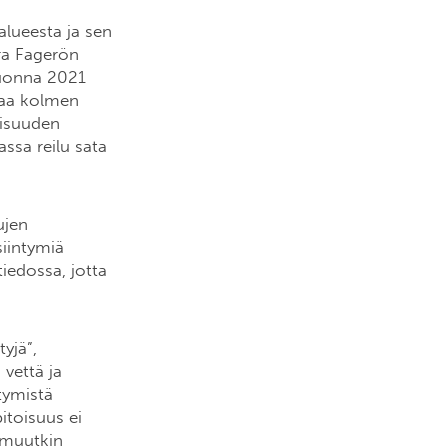
alueesta ja sen
ora Fagerön
Vuonna 2021
ttaa kolmen
lisuuden
ssa reilu sata
ujen
siintymiä
tiedossa, jotta
yjä”,
vettä ja
tymistä
itoisuus ei
t muutkin