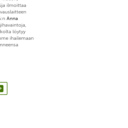
ija ilmoittaa
vauslaitteen
G:n
Anna
jihavaintoja,
kolta löytyy
semme ihailemaan
inneensa