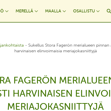
YÖ
MERELLÄ
MAALLA
OSALLISTU
opdown
Toggle Dropdown
Toggle Dropdown
Toggle Dropdown
Togg
jankohtaista
-
Sukellus Stora Fagerön merialueen pinnan al
harvinaisen elinvoimaisia meriajokasniittyjä
RA FAGERÖN MERIALUEE
STI HARVINAISEN ELINVOI
MERIAJOKASNIITTYJÄ