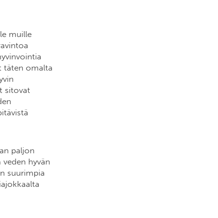
le muille
ravintoa
yvinvointia
vät täten omalta
yvin
 sitovat
den
itävistä
aan paljon
na veden hyvän
an suurimpia
iajokkaalta