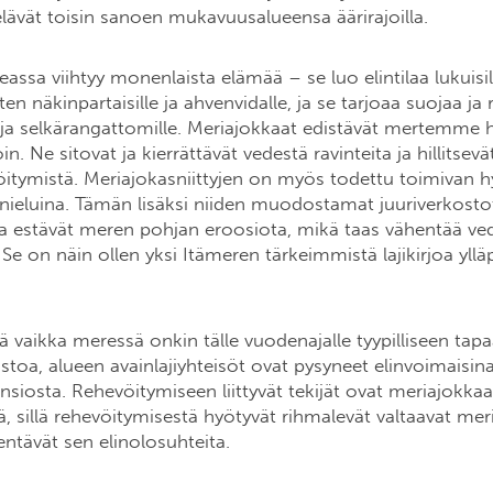
 elävät toisin sanoen mukavuusalueensa äärirajoilla.
assa viihtyy monenlaista elämää – se luo elintilaa lukuisil
ten näkinpartaisille ja ahvenvidalle, ja se tarjoaa suojaa ja 
 ja selkärangattomille. Meriajokkaat edistävät mertemme h
oin. Ne sitovat ja kierrättävät vedestä ravinteita ja hillitse
öitymistä. Meriajokasniittyjen on myös todettu toimivan h
inieluina. Tämän lisäksi niiden muodostamat juuriverkostot
ja estävät meren pohjan eroosiota, mikä taas vähentää ve
e on näin ollen yksi Itämeren tärkeimmistä lajikirjoa ylläp
ä vaikka meressä onkin tälle vuodenajalle tyypilliseen tap
stoa, alueen avainlajiyhteisöt ovat pysyneet elinvoimaisi
siosta. Rehevöitymiseen liittyvät tekijät ovat meriajokka
ä, sillä rehevöitymisestä hyötyvät rihmalevät valtaavat mer
kentävät sen elinolosuhteita.