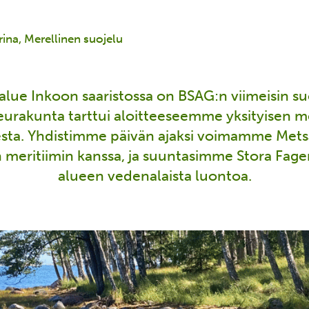
rina
Merellinen suojelu
alue Inkoon saaristossa on BSAG:n viimeisin s
eurakunta tarttui aloitteeseemme yksityisen 
sta. Yhdistimme päivän ajaksi voimamme Mets
meritiimin kanssa, ja suuntasimme Stora Fage
alueen vedenalaista luontoa.