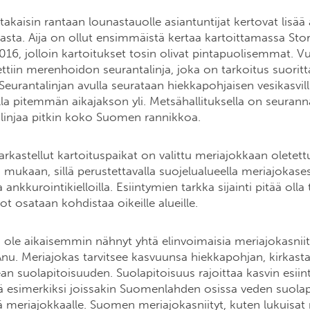
kaisin rantaan lounastauolle asiantuntijat kertovat lisää 
iasta. Aija on ollut ensimmäistä kertaa kartoittamassa St
016, jolloin kartoitukset tosin olivat pintapuolisemmat. 
ettiin merenhoidon seurantalinja, joka on tarkoitus suori
Seurantalinjan avulla seurataan hiekkapohjaisen vesikasvil
lla pitemmän aikajakson yli. Metsähallituksella on seuranna
 linjaa pitkin koko Suomen rannikkoa.
arkastellut kartoituspaikat on valittu meriajokkaan oletett
mukaan, sillä perustettavalla suojelualueella meriajokase
 ankkurointikielloilla. Esiintymien tarkka sijainti pitää olla 
ot osataan kohdistaa oikeille alueille.
 ole aikaisemmin nähnyt yhtä elinvoimaisia meriajokasniitt
u. Meriajokas tarvitsee kasvuunsa hiekkapohjan, kirkasta 
an suolapitoisuuden. Suolapitoisuus rajoittaa kasvin esiin
lä esimerkiksi joissakin Suomenlahden osissa veden suolap
tä meriajokkaalle. Suomen meriajokasniityt, kuten lukuisa