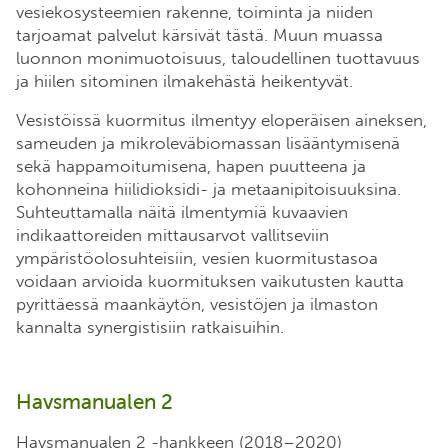
vesiekosysteemien rakenne, toiminta ja niiden
tarjoamat palvelut kärsivät tästä. Muun muassa
luonnon monimuotoisuus, taloudellinen tuottavuus
ja hiilen sitominen ilmakehästä heikentyvät.
Vesistöissä kuormitus ilmentyy eloperäisen aineksen,
sameuden ja mikroleväbiomassan lisääntymisenä
sekä happamoitumisena, hapen puutteena ja
kohonneina hiilidioksidi- ja metaanipitoisuuksina.
Suhteuttamalla näitä ilmentymiä kuvaavien
indikaattoreiden mittausarvot vallitseviin
ympäristöolosuhteisiin, vesien kuormitustasoa
voidaan arvioida kuormituksen vaikutusten kautta
pyrittäessä maankäytön, vesistöjen ja ilmaston
kannalta synergistisiin ratkaisuihin.
Havsmanualen 2
Havsmanualen 2 -hankkeen (2018–2020)