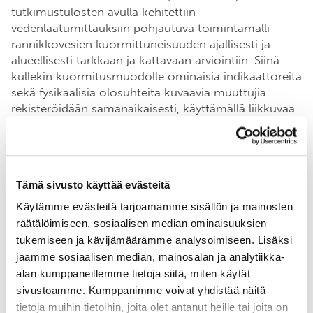
tutkimustulosten avulla kehitettiin
vedenlaatumittauksiin pohjautuva toimintamalli
rannikkovesien kuormittuneisuuden ajallisesti ja
alueellisesti tarkkaan ja kattavaan arviointiin. Siinä
kullekin kuormitusmuodolle ominaisia indikaattoreita
sekä fysikaalisia olosuhteita kuvaavia muuttujia
rekisteröidään samanaikaisesti, käyttämällä liikkuvaa
ja jatkuvatoimista mittausjärjestelmää. Valituille
indikaattoreille voidaan näin määrittää luontaisen
ympäristövaihtelun saumattomasti kattavat viitearvot
sekä mittausarvojen poikkeamat niistä. Sekoittavien
Tämä sivusto käyttää evästeitä
taustamuuttujien kuten sadannan ja sekoittumisen
aiheuttamaa harhaa saadaan tällä tavoin vähennettyä
Käytämme evästeitä tarjoamamme sisällön ja mainosten
oleellisesti, ja vesien kuormittuneisuutta voidaan
räätälöimiseen, sosiaalisen median ominaisuuksien
arvioida käyttötarkoituksen mukaan valittavalla
tukemiseen ja kävijämäärämme analysoimiseen. Lisäksi
ajallisella ja paikallisella resoluutiolla.
jaamme sosiaalisen median, mainosalan ja analytiikka-
alan kumppaneillemme tietoja siitä, miten käytät
Tätä
Coastrider
-menetelmää on käytetty Hangon ja
sivustoamme. Kumppanimme voivat yhdistää näitä
Raaseporin rannikkovesissä vuodesta 2018 lähtien
tietoja muihin tietoihin, joita olet antanut heille tai joita on
muun muassa hiilen ja ravinteiden