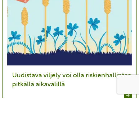
Uudistava viljely voi olla riskienhallintaa
pitkällä aikavälillä