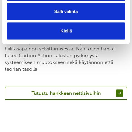
Suunnittelun lisäksi aineistoa voidaan soveltaa sekä
rannikkovesissä että niiden valuma-alueilla
Salli valinta
tapahtuvien toimenpiteiden ja muiden muutosten
ympäristövaikutusten todentamiseen. Käytännön
sovellutusten ohella hankkeessa kerättyä aineistoa
Kiellä
hyödynnetään laajasti akateemisessa tutkimuksessa
kuten maaperän, rannikkovesien ja ilmakehän välisen
hiilitasapainon selvittämisessä. Näin ollen hanke
tukee Carbon Action -alustan pyrkimystä
systeemiseen muutokseen sekä käytännön että
teorian tasolla.
Tutustu hankkeen nettisivuihin