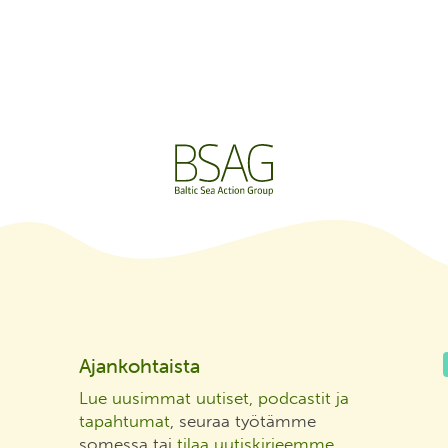
Ajankohtaista
Lue uusimmat uutiset, podcastit ja
tapahtumat
, seuraa työtämme
somessa tai
tilaa uutiskirjeemme
.