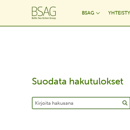
BSAG
YHTEIST
Toggle Dr
Suodata hakutulokset