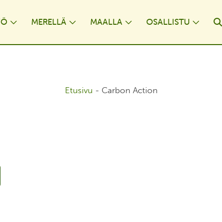
YÖ
MERELLÄ
MAALLA
OSALLISTU
opdown
Toggle Dropdown
Toggle Dropdown
Toggle Dropdown
Togg
Etusivu
-
Carbon Action