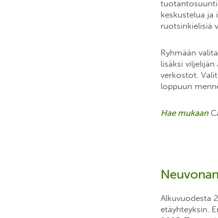
tuotantosuuntia
keskustelua ja
ruotsinkielisiä 
Ryhmään valitaa
lisäksi viljeli
verkostot. Vali
loppuun menne
Hae mukaan
Ca
Neuvonant
Alkuvuodesta 20
etäyhteyksin. 