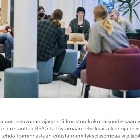
va uusi neuvonantajaryhmä koostuu kokonaisuudessaan vilj
nä on auttaa BSAG:ta löytämään tehokkaita keinoja edi
tehdä toiminnastaan entistä merkityksellisempää viljelijöill