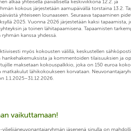
n alkaa yhteisellä päivällisellä keskiviikkona 12.2. ja
hmän kokous järjestetään aamupäivällä torstaina 13.2. 
tapäivästä yhteiseen lounaaseen. Seuraava tapaaminen pid
ksyllä 2025. Vuonna 2026 järjestetään kaksi tapaamista, j
äyhteyksin ja toinen lähitapaamisena. Tapaamisten tarkemp
an ryhmän kanssa yhdessä.
ktiivisesti myös kokousten välillä, keskustellen sähköpos
 hankehakemuksista ja kommentoiden tilaisuuksien ja o
listujille maksetaan kokouspalkkio, joka on 150 euroa ko
), ja matkakulut lähikokoukseen korvataan. Neuvonantajar
on 1.1.2025–31.12.2026.
an vaikuttamaan!
-viljelijäneuvonantajaryhmän jäsenenä sinulla on mahdolli