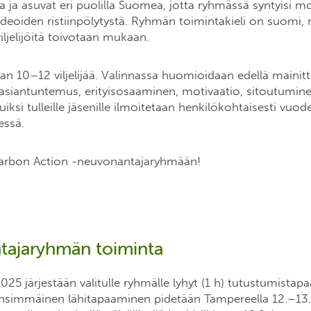
 ja asuvat eri puolilla Suomea, jotta ryhmässä syntyisi m
 ideoiden ristiinpölytystä. Ryhmän toimintakieli on suomi
viljelijöitä toivotaan mukaan.
n 10–12 viljelijää. Valinnassa huomioidaan edellä mainitt
jän asiantuntemus, erityisosaaminen, motivaatio, sitoutumin
tuiksi tulleille jäsenille ilmoitetaan henkilökohtaisesti vuo
ssä.
rbon Action -neuvonantajaryhmään!
ajaryhmän toiminta
25 järjestään valitulle ryhmälle lyhyt (1 h) tutustumista
Ensimmäinen lähitapaaminen pidetään Tampereella 12.–13