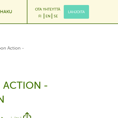
OTA YHTEYTTÄ
HAKU
LAHJOITA
le Dropdown
FI
EN
SE
bon Action -
 ACTION -
N