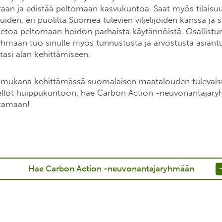
aan ja edistää peltomaan kasvukuntoa. Saat myös tilaisu
iden, eri puolilta Suomea tulevien viljelijöiden kanssa ja 
tietoa peltomaan hoidon parhaista käytännöistä. Osallist
hmään tuo sinulle myös tunnustusta ja arvostusta asian
tasi alan kehittämiseen.
a mukana kehittämässä suomalaisen maatalouden tulevaisu
llot huippukuntoon, hae Carbon Action -neuvonantajaryh
tamaan!
Hae Carbon Action -neuvonantajaryhmään