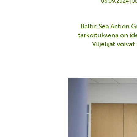
06.09.2024 |
Uu
Baltic Sea Action 
tarkoituksena on id
Viljelijät voiv