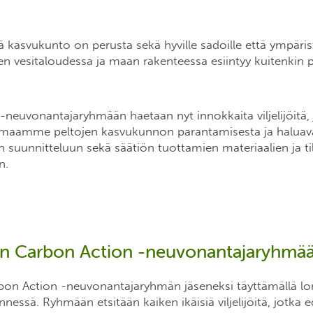
 kasvukunto on perusta sekä hyville sadoille että ympäris
n vesitaloudessa ja maan rakenteessa esiintyy kuitenkin p
neuvonantajaryhmään haetaan nyt innokkaita viljelijöitä, 
 maamme peltojen kasvukunnon parantamisesta ja haluava
 suunnitteluun sekä säätiön tuottamien materiaalien ja ti
n.
n Carbon Action -neuvonantajaryhmä
bon Action -neuvonantajaryhmän jäseneksi täyttämällä 
essä. Ryhmään etsitään kaiken ikäisiä viljelijöitä, jotka e