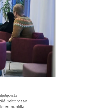
elijöistä.
stää peltomaan
e eri puolilla