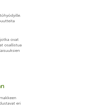
töhyödyille.
uutteita
jotka ovat
t osallistua
laisuuksien
än
lomakkeen
dustavat eri