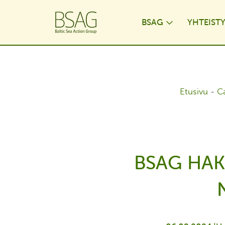
BSAG
YHTEIST
Toggle Dr
Etusivu
-
C
BSAG HAK