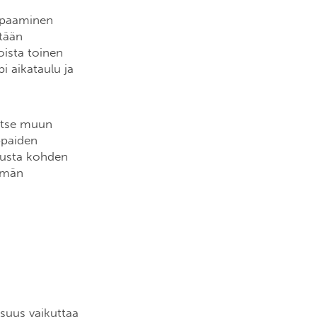
Tapaaminen
etään
oista toinen
i aikataulu ja
titse muun
ppaiden
kousta kohden
yhmän
suus vaikuttaa