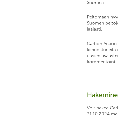
Suomea.
Peltomaan hyvä
Suomen peltoje
laajasti.
Carbon Action -
kiinnostuneita
uusien avausten
kommentointii
Hakemine
Voit hakea Car
31.10.2024 menn