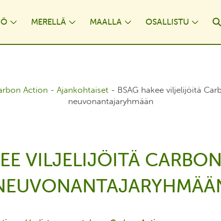
YÖ
MERELLÄ
MAALLA
OSALLISTU
opdown
Toggle Dropdown
Toggle Dropdown
Toggle Dropdown
Togg
arbon Action
-
Ajankohtaiset
-
BSAG hakee viljelijöitä Car
neuvonantajaryhmään
EE VILJELIJÖITÄ CARBON
NEUVONANTAJARYHMÄÄ