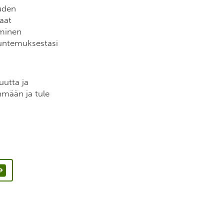
uden
saat
uminen
tuntemuksestasi
utta ja
mään ja tule