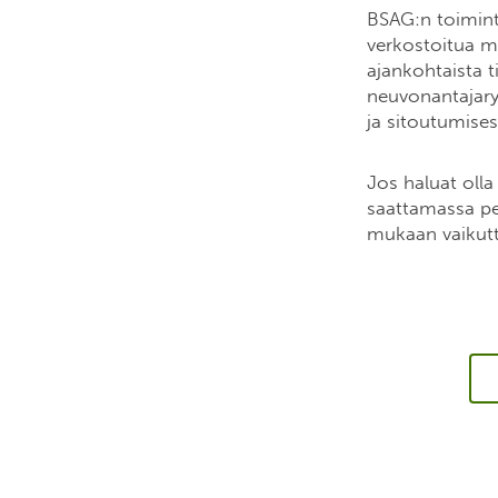
BSAG:n toimint
verkostoitua mu
ajankohtaista 
neuvonantajary
ja sitoutumises
Jos haluat oll
saattamassa pe
mukaan vaikut