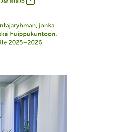
Jaa sisältö
antajaryhmän, jonka
seksi huippukuntoon.
sille 2025–2026.