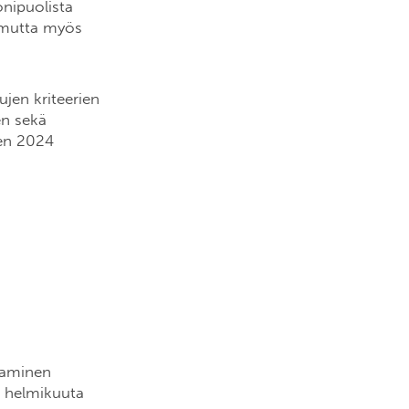
onipuolista
, mutta myös
ujen kriteerien
en sekä
den 2024
paaminen
. helmikuuta