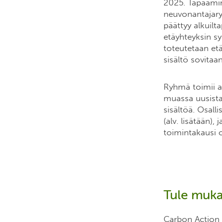
2025. Tapaamine
neuvonantajary
päättyy alkuil
etäyhteyksin sy
toteutetaan et
sisältö sovita
Ryhmä toimii a
muassa uusista
sisältöä. Osal
(alv. lisätään
toimintakausi 
Tule muka
Carbon Action 