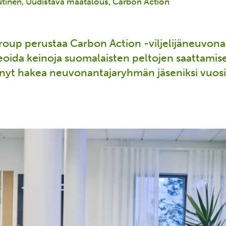
tinen
Uudistava maatalous
Carbon Action
Group perustaa Carbon Action -viljelijäneuvon
eoida keinoja suomalaisten peltojen saattami
at nyt hakea neuvonantajaryhmän jäseniksi vuo