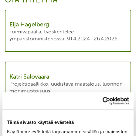
Eija Hagelberg
Toimivapaalla, työskentelee
ympäristöministeriössä 30.4.2024- 26.4.2026.
Katri Salovaara
Projektipäällikkö, uudistava maatalous, luonnon
monimuotoisuus
+358 40 653 7117
katri.salovaara@bsag.fi
Tämä sivusto käyttää evästeitä
Tutustu
Käytämme evästeitä tarjoamamme sisällön ja mainosten