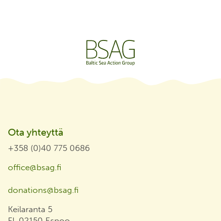
Ota yhteyttä
+358 (0)40 775 0686
office@bsag.fi
donations@bsag.fi
Keilaranta 5
FI-02150 Espoo