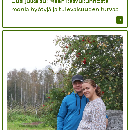
Uusi julkaisu: Maan kasvukunnosta
monia hyötyjä ja tulevaisuuden turvaa