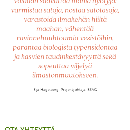
voidaan saavuttaa monia hyötyjä:
varmistaa satoja, nostaa satotasoja,
varastoida ilmakehän hiiltä
maahan, vähentää
ravinnehuuhtoumia vesistöihin,
parantaa biologista typensidontaa
ja kasvien taudinkestävyyttä sekä
sopeuttaa viljelyä
ilmastonmuutokseen.
Eija Hagelberg, Projektijohtaja, BSAG
OTA YHTEYTTÄ