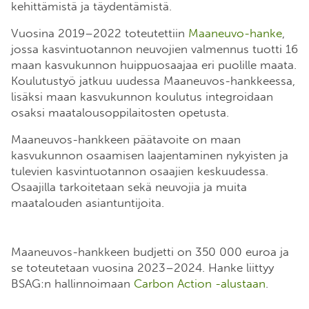
kehittämistä ja täydentämistä.
Vuosina 2019–2022 toteutettiin
Maaneuvo-hanke
,
jossa kasvintuotannon neuvojien valmennus tuotti 16
maan kasvukunnon huippuosaajaa eri puolille maata.
Koulutustyö jatkuu uudessa Maaneuvos-hankkeessa,
lisäksi maan kasvukunnon koulutus integroidaan
osaksi maatalousoppilaitosten opetusta.
Maaneuvos-hankkeen päätavoite on maan
kasvukunnon osaamisen laajentaminen nykyisten ja
tulevien kasvintuotannon osaajien keskuudessa.
Osaajilla tarkoitetaan sekä neuvojia ja muita
maatalouden asiantuntijoita.
Maaneuvos-hankkeen budjetti on 350 000 euroa ja
se toteutetaan vuosina 2023–2024. Hanke liittyy
BSAG:n hallinnoimaan
Carbon Action -alustaan
.