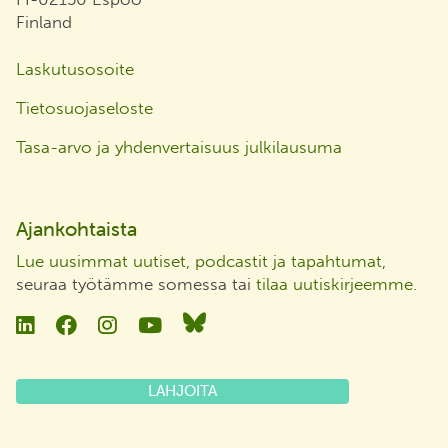
Finland
Laskutusosoite
Tietosuojaseloste
Tasa-arvo ja yhdenvertaisuus julkilausuma
Ajankohtaista
Lue uusimmat uutiset, podcastit ja tapahtumat
,
seuraa työtämme somessa tai
tilaa uutiskirjeemme
.
Linkedin
Facebook
Instagram
YouTube
Bluesky
LAHJOITA