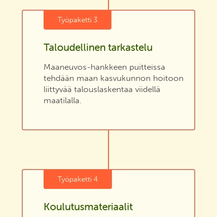
Työpaketti 3
Taloudellinen tarkastelu
Maaneuvos-hankkeen puitteissa
tehdään maan kasvukunnon hoitoon
liittyvää talouslaskentaa viidellä
maatilalla.
Työpaketti 4
Koulutusmateriaalit