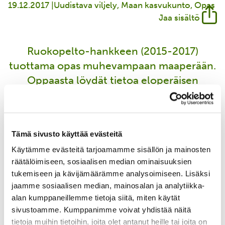
19.12.2017 |
Uudistava viljely
Maan kasvukunto
Opas
Jaa sisältö
Ruokopelto-hankkeen (2015-2017)
tuottama opas muhevampaan maaperään.
Oppaasta löydät tietoa eloperäisen
aineksen lisäämisestä peltoon.
Tämä sivusto käyttää evästeitä
Lataa Eloisa pelto -opas
Käytämme evästeitä tarjoamamme sisällön ja mainosten
räätälöimiseen, sosiaalisen median ominaisuuksien
tukemiseen ja kävijämäärämme analysoimiseen. Lisäksi
OTA YHTEYTTÄ
jaamme sosiaalisen median, mainosalan ja analytiikka-
alan kumppaneillemme tietoja siitä, miten käytät
sivustoamme. Kumppanimme voivat yhdistää näitä
tietoja muihin tietoihin, joita olet antanut heille tai joita on