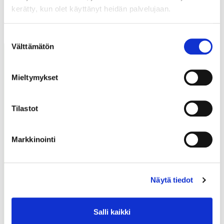
kerätty, kun olet käyttänyt heidän palvelujaan.
LUE MYÖS
Suostumuksen
Välttämätön
valinta
Mieltymykset
Tilastot
Markkinointi
Näytä tiedot
Salli kaikki