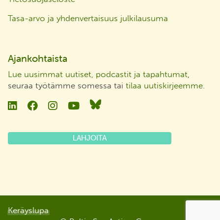
Tasa-arvo ja yhdenvertaisuus julkilausuma
Ajankohtaista
Lue uusimmat uutiset, podcastit ja tapahtumat
,
seuraa työtämme somessa tai
tilaa uutiskirjeemme
.
Linkedin
Facebook
Instagram
YouTube
Bluesky
LAHJOITA
Keräyslupa