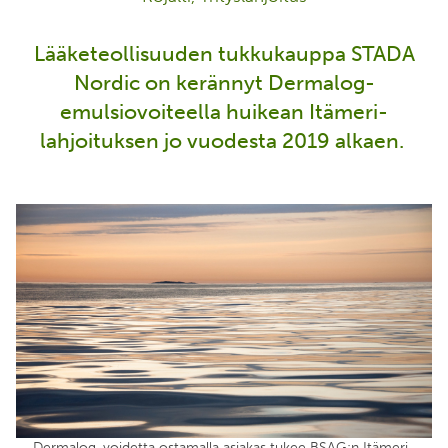
Lääketeollisuuden tukkukauppa STADA
Nordic on kerännyt Dermalog-
emulsiovoiteella huikean Itämeri-
lahjoituksen jo vuodesta 2019 alkaen.
Dermalog-voidetta ostamalla asiakas tukee BSAG:n Itämeri-