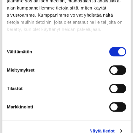
jaamme sosiaalisen median, mainosalan ja analytiikka-
alan kumppaneillemme tietoja siitä, miten käytät
TUTUSTU MUIHIN
sivustoamme. Kumppanimme voivat yhdistää näitä
tietoja muihin tietoihin, joita olet antanut heille tai joita on
KUMPPANEIHIMME
kerätty, kun olet käyttänyt heidän palvelujaan.
Yrityskumppani
Suostumuksen
Välttämätön
valinta
Mieltymykset
Tilastot
Markkinointi
Näytä tiedot