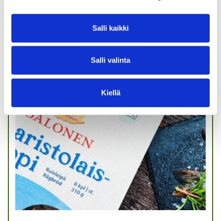
Biocode
Salli kaikki
Salli valinta
Yrityskumppani
Kiellä