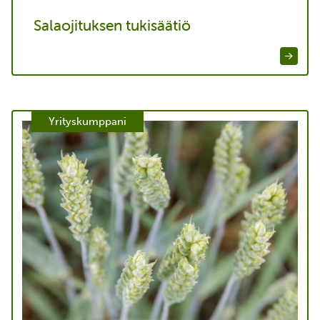
Salaojituksen tukisäätiö
Yrityskumppani