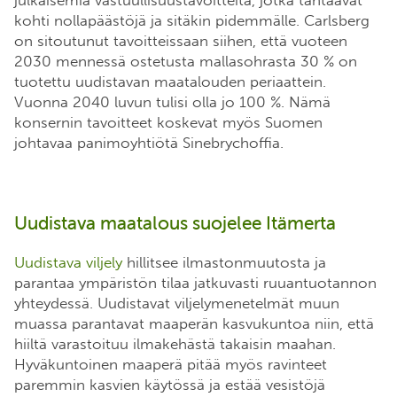
julkaisemia vastuullisuustavoitteita, jotka tähtäävät
kohti nollapäästöjä ja sitäkin pidemmälle. Carlsberg
on sitoutunut tavoitteissaan siihen, että vuoteen
2030 mennessä ostetusta mallasohrasta 30 % on
tuotettu uudistavan maatalouden periaattein.
Vuonna 2040 luvun tulisi olla jo 100 %. Nämä
konsernin tavoitteet koskevat myös Suomen
johtavaa panimoyhtiötä Sinebrychoffia.
Uudistava maatalous suojelee Itämerta
Uudistava viljely
hillitsee ilmastonmuutosta ja
parantaa ympäristön tilaa jatkuvasti ruuantuotannon
yhteydessä. Uudistavat viljelymenetelmät muun
muassa parantavat maaperän kasvukuntoa niin, että
hiiltä varastoituu ilmakehästä takaisin maahan.
Hyväkuntoinen maaperä pitää myös ravinteet
paremmin kasvien käytössä ja estää vesistöjä