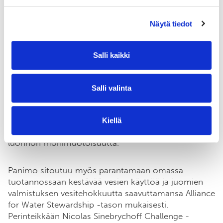
Weckström
Sinebrychoffilta.
Näytä tiedot
Sinebrychoff tutkii myös sitä, miten uudistavan
maatalouden ja kiertotalouden periaatteiden
mukaista ravinteiden kierrätystä voitaisiin viedä vielä
Salli kaikki
askel eteenpäin: oluen valmistuksen sivutuotteena
syntyvä märkämäski toimitetaan tällä hetkellä
karjatiloille rehuksi, mutta ideaalitilanteessa myös
Salli valinta
karjatilat ja mallasohraviljelijät eläisivät keskenään
kiertotaloudessa. Näin ravinteet saataisiin
hyötykäyttöön, ja ympäristö säästyisi ylimääräiseltä
Kiellä
kuormitukselta. Karjanlannan kierrätys edistäisi myös
luonnon monimuotoisuutta.
Panimo sitoutuu myös parantamaan omassa
tuotannossaan kestävää vesien käyttöä ja juomien
valmistuksen vesitehokkuutta saavuttamansa Alliance
for Water Stewardship -tason mukaisesti.
Perinteikkään Nicolas Sinebrychoff Challenge -