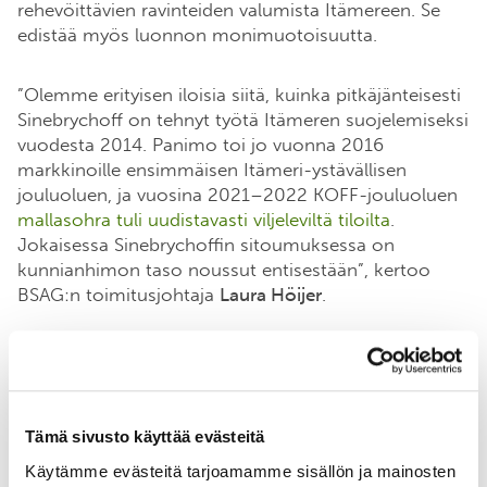
rehevöittävien ravinteiden valumista Itämereen. Se
edistää myös luonnon monimuotoisuutta.
”Olemme erityisen iloisia siitä, kuinka pitkäjänteisesti
Sinebrychoff on tehnyt työtä Itämeren suojelemiseksi
vuodesta 2014. Panimo toi jo vuonna 2016
markkinoille ensimmäisen Itämeri-ystävällisen
jouluoluen, ja vuosina 2021–2022 KOFF-jouluoluen
mallasohra tuli uudistavasti viljeleviltä tiloilta
.
Jokaisessa Sinebrychoffin sitoumuksessa on
kunnianhimon taso noussut entisestään”, kertoo
BSAG:n toimitusjohtaja
Laura Höijer
.
Uusimmassa sitoumuksessaan Sinebrychoff keskittyy
uudistavan maatalouden edistämiseen
toiminnassaan entistä laajemmin. Tätä varten se
perustaa sisäisen asiantuntijatyöryhmän, joka
Tämä sivusto käyttää evästeitä
koostuu mmm. kestävän kehityksen, hankinnan,
Käytämme evästeitä tarjoamamme sisällön ja mainosten
tuotannon ja viestinnän henkilöistä. Lisäksi yhtiö