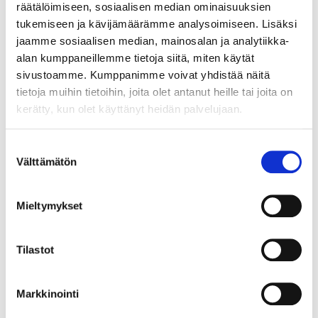
räätälöimiseen, sosiaalisen median ominaisuuksien
kouluttaa työntekijöitään uudistavan viljelyn
tukemiseen ja kävijämäärämme analysoimiseen. Lisäksi
periaatteista. Sinebrychoff jatkaa uudistavasti
jaamme sosiaalisen median, mainosalan ja analytiikka-
viljeleviltä tiloilta tulevan jouluoluen tuotantoa ja
alan kumppaneillemme tietoja siitä, miten käytät
selvittää konseptin laajentamista muihin tuotteisiin.
sivustoamme. Kumppanimme voivat yhdistää näitä
Virvoitusjuomia valmistavana yrityksenä Sinebrychoff
tietoja muihin tietoihin, joita olet antanut heille tai joita on
perehtyy myös uudistavien viljelymenetelmien
mahdollisuuksiin sokerijuurikkaan viljelyssä.
kerätty, kun olet käyttänyt heidän palvelujaan.
Suostumuksen
Välttämätön
valinta
Viljelijäyhteistyötä ja kiertotaloutta
”Päästäksemme tavoitteisiimme meidän tulee olla
Mieltymykset
vuorovaikutussuhteessa maanviljelijöiden kanssa
uudistavan viljelyn menetelmien käyttöönotossa.
Tilastot
Tämän eteen teemme yhteistyötä BSAG:n sekä
muiden tärkeiden sidosryhmien kanssa, järjestämällä
esimerkiksi uudistavan viljelyn koulutuksia”, kertoo
Markkinointi
viestintä- ja vastuullisuusjohtaja
Marja-Liisa