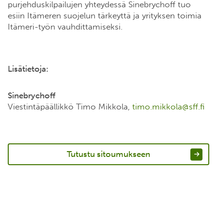
purjehduskilpailujen yhteydessä Sinebrychoff tuo
esiin Itämeren suojelun tärkeyttä ja yrityksen toimia
Itämeri-työn vauhdittamiseksi.
Lisätietoja:
Sinebrychoff
Viestintäpäällikkö Timo Mikkola,
timo.mikkola@sff.fi
Tutustu sitoumukseen