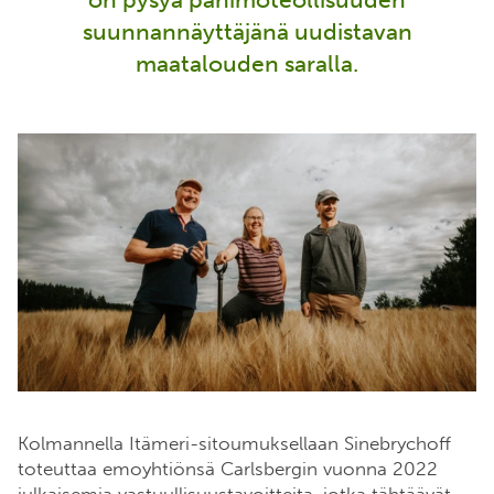
on pysyä panimoteollisuuden
suunnannäyttäjänä uudistavan
maatalouden saralla.
Kolmannella Itämeri-sitoumuksellaan Sinebrychoff
toteuttaa emoyhtiönsä Carlsbergin vuonna 2022